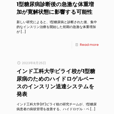
1型糖尿病診断後の急激な体重増
加が寛解状態に影響する可能性
新しい研究によると、1型糖尿病と診断された後、集中
的なインスリン治療を開始した初期の急激な体重増加
が
[…]
Read more
2023年8月25日
インド工科大学ビライ校が1型糖
尿病のためのハイドロゲルベー
スのインスリン送達システムを
発表
インド工科大学(IIT)ビライ校の研究チームが、1型糖尿
病患者の病状管理を改善する、ハイドロゲル・ベ
[…]