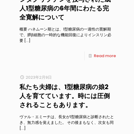
人1型糖尿病の6年間にわたる完
全寛解について
概要 ハネムーン期とは、1型糖尿病の一過性の寛解期
で、膵β細胞の一時的な機能回復によりインスリン必
要
[…]
Read more
2023年2月9日
私たち夫婦は、1型糖尿病の娘2
人を育てています。時には圧倒
されることもあります。
ヴァル・エミーチは、長女が1型糖尿病と診断されたと
き、無力感を覚えました。 その後まもなく、次女も同
[…]