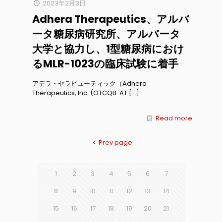
2023年2月3日
Adhera Therapeutics、アルバ
ータ糖尿病研究所、アルバータ
大学と協力し、1型糖尿病におけ
るMLR-1023の臨床試験に着手
アデラ・セラピューティック（Adhera
Therapeutics, Inc. (OTCQB: AT
[…]
Read more
Prev page
1
2
3
4
5
6
7
8
9
10
11
12
13
14
15
16
17
18
19
20
21