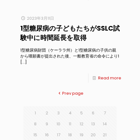
2023年3月11日
1型糖尿病の子どもたちがSSLC試
験中に時間延長を取得
1型糖尿病財団（ケーララ州）と1型糖尿病の子供の親
から嘆願書が提出された後、一般教育省の命令により1
[…]
Read more
Prev page
1
2
3
4
5
6
7
8
9
10
11
12
13
14
15
16
17
18
19
20
21