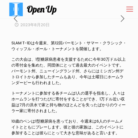
2023年8月20日
SLAM T-1Dは今週末、第12回バーモント・サマー・クラシック・
ウィッフル・ボール・トーナメントを開催します。
この大会は、1型糖尿病患者を支援するために今年30万ドル以上
の寄付金を集めた、同団体にとって過去最大のイベントです。
バーモント州、ニューイングランド州、さらにはミシガン州デ
トロイトから参加したチームもあり、今年は土曜日にホームラ
ンダービーも行われました。
トーナメントに参加する各チームは1人の選手を指名し、人々は
ホームランを打つたびに寄付をすることができ、1万ドル近い収
益は7月の洪水で家と持ち物のほとんどを失ったばかりのウィー
ラー家に寄付されました。
10歳のベンは1型糖尿病を患っており、今週末は6人のチームメ
イトとともにプレーします。彼と彼の家族は、このイベントに
参加することは彼らにとって大きな意味があると言います。