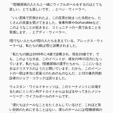
「1型糖尿病の人たちと一緒にウィフルボールをするのはとても
楽しい。とても楽しいです。」とベン・ウィーラー。
「いい意味で圧倒されたよ。この災害が始まった当初から、た
くさんの支援を受けてきました。食事列車やGoFundMeなど、
このようなことが起きると、コミュニティの一員であることを
実感します。」とアディ・ウィーラー。
1型でない人たちが1型の人たちを支えている。アレックス・ウィ
ーラーは、私たちの娘は1型と診断されました。
「私たちの娘は2005年に4歳で診断され、現在23歳です。で
も、このような大会、このイベントが、彼女の1年の活力になっ
ています。私たちは、1型糖尿病の選手たちから、ここにいると
きはクリスマスのようだと聞いています。だから、このイベン
トの一部は本当に若返りのためのものなんだ」とCEO兼共同創
設者のジェフ・コラックは語りました。
ウェスタン・ワイルドキャッツは、このトーナメントに出場す
るためにミシガン州デトロイトからはるばるやってきたメジャ
ーリーグ・ウイフルボールのチームです。
「僕たちはクールなことをたくさんしているけど、これほど良
い目的のためにすることはない。僕らのチームには1型糖尿病の