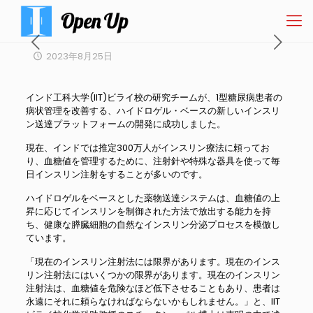
2023年8月25日
インド工科大学(IIT)ビライ校の研究チームが、1型糖尿病患者の
病状管理を改善する、ハイドロゲル・ベースの新しいインスリ
ン送達プラットフォームの開発に成功しました。
現在、インドでは推定300万人がインスリン療法に頼ってお
り、血糖値を管理するために、注射針や特殊な器具を使って毎
日インスリン注射をすることが多いのです。
ハイドロゲルをベースとした薬物送達システムは、血糖値の上
昇に応じてインスリンを制御された方法で放出する能力を持
ち、健康な膵臓細胞の自然なインスリン分泌プロセスを模倣し
ています。
「現在のインスリン注射法には限界があります。現在のインス
リン注射法にはいくつかの限界があります。現在のインスリン
注射法は、血糖値を危険なほど低下させることもあり、患者は
永遠にそれに頼らなければならないかもしれません。」と、IIT