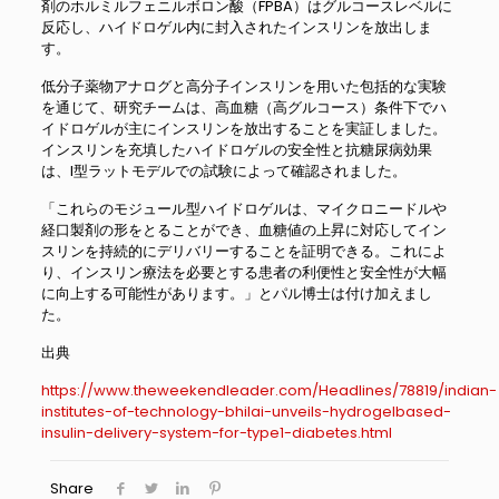
剤のホルミルフェニルボロン酸（FPBA）はグルコースレベルに
反応し、ハイドロゲル内に封入されたインスリンを放出しま
す。
低分子薬物アナログと高分子インスリンを用いた包括的な実験
を通じて、研究チームは、高血糖（高グルコース）条件下でハ
イドロゲルが主にインスリンを放出することを実証しました。
インスリンを充填したハイドロゲルの安全性と抗糖尿病効果
は、I型ラットモデルでの試験によって確認されました。
「これらのモジュール型ハイドロゲルは、マイクロニードルや
経口製剤の形をとることができ、血糖値の上昇に対応してイン
スリンを持続的にデリバリーすることを証明できる。これによ
り、インスリン療法を必要とする患者の利便性と安全性が大幅
に向上する可能性があります。」とパル博士は付け加えまし
た。
出典
https://www.theweekendleader.com/Headlines/78819/indian-
institutes-of-technology-bhilai-unveils-hydrogelbased-
insulin-delivery-system-for-type1-diabetes.html
Share