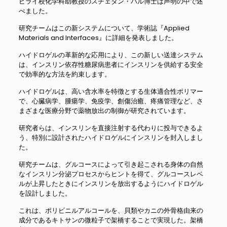
ビライ校化学科助教授のスチェタン・パル博士は声明の中で述
べました。
研究チームはこの新システムについて、学術誌『Applied
Materials and Interfaces』に詳細を発表しました。
ハイドロゲルの革新的な応用により、この新しい送達システム
は、インスリン依存性糖尿病患者にインスリンを供給する安全
で効率的な方法を約束します。
ハイドロゲルは、高い含水率を特徴とする生体適合性ポリマー
で、心臓病学、腫瘍学、免疫学、創傷治癒、疼痛管理など、さ
まざまな医療分野で薬物放出の制御が研究されています。
研究者らは、インスリンを直接注射する代わりに投与できるよ
う、特別に設計されたハイドロゲルにインスリンを封入しまし
た。
研究チームは、グルコースによって引き起こされる身体の自然
なインスリン分泌プロセスからヒントを得て、グルコースレベ
ルが上昇したときにインスリンを放出するようにハイドロゲル
を設計しました。
これは、ポリビニルアルコールを、貝類やカニの外骨格由来の
成分であるキトサンの微粒子で架橋することで実現した。架橋