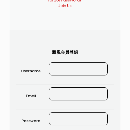
Forgot Password?
Join Us
新規会員登録
Username
Email
Password