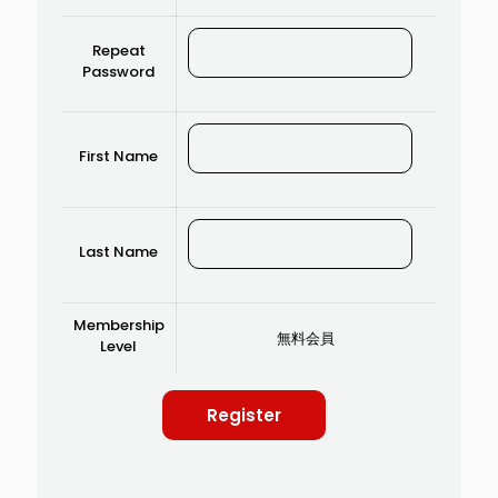
Repeat
Password
First Name
Last Name
Membership
無料会員
Level