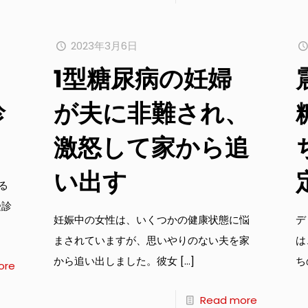
2023年3月6日
1型糖尿病の妊婦
診
が夫に非難され、
激怒して家から追
い出す
る
受診
妊娠中の女性は、いくつかの健康状態に悩
デ
まされていますが、思いやりのない夫を家
は
から追い出しました。彼女
[…]
ち
ore
Read more