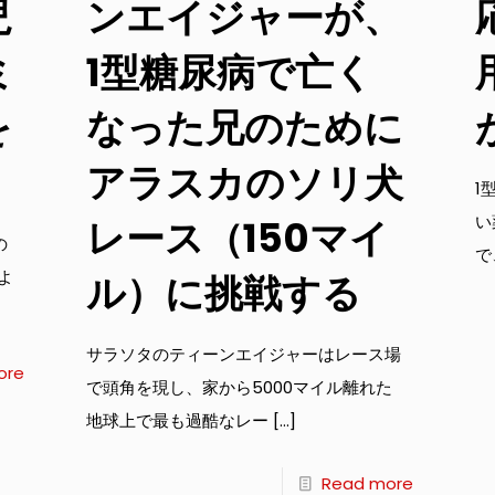
児
ンエイジャーが、
ミ
1型糖尿病で亡く
を
なった兄のために
アラスカのソリ犬
1
い
レース（150マイ
の
で
よ
ル）に挑戦する
サラソタのティーンエイジャーはレース場
ore
で頭角を現し、家から5000マイル離れた
地球上で最も過酷なレー
[…]
Read more