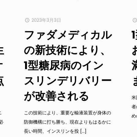
2023年3月3日
ファダメディカル
生
の新技術により、
オ
1型糖尿病のイン
点
スリンデリバリー
が改善される
米
者
ニ
この技術により、重要な輸液装置が身体の
め
必
防御機構に打ち勝ち、現在よりもはるかに
長い時間、インスリンを投
[…]