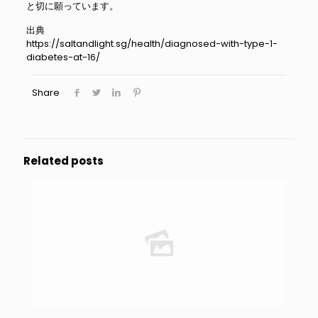
と切に願っています。
出典
https://saltandlight.sg/health/diagnosed-with-type-1-
diabetes-at-16/
Share
Related posts