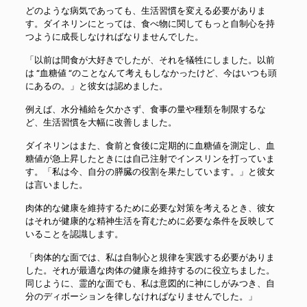
どのような病気であっても、生活習慣を変える必要がありま
す。ダイネリンにとっては、食べ物に関してもっと自制心を持
つように成長しなければなりませんでした。
「以前は間食が大好きでしたが、それを犠牲にしました。以前
は “血糖値 “のことなんて考えもしなかったけど、今はいつも頭
にあるの。」と彼女は認めました。
例えば、水分補給を欠かさず、食事の量や種類を制限するな
ど、生活習慣を大幅に改善しました。
ダイネリンはまた、食前と食後に定期的に血糖値を測定し、血
糖値が急上昇したときには自己注射でインスリンを打っていま
す。「私は今、自分の膵臓の役割を果たしています。」と彼女
は言いました。
肉体的な健康を維持するために必要な対策を考えるとき、彼女
はそれが健康的な精神生活を育むために必要な条件を反映して
いることを認識します。
「肉体的な面では、私は自制心と規律を実践する必要がありま
した。それが最適な肉体の健康を維持するのに役立ちました。
同じように、霊的な面でも、私は意図的に神にしがみつき、自
分のディボーションを律しなければなりませんでした。」