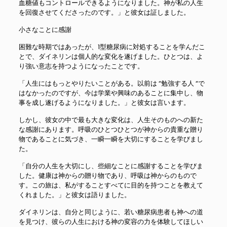
血糖値もコントロールできるようになりました。神が私の人生
を回復させてくださったのです。」と彼女は証しました。
小さなことに感謝
困難な時期ではあったが、1型糖尿病に対処することを学んだこ
とで、ダイネリンは個人的な変化を遂げました。ひとつは、よ
り強い意志を持つようになったことです。
「人生にはもっとやりたいことがある。以前は “勉強する人 “で
はなかったのですが、今は学業や興味のあることに集中し、物
事を成し遂げるようになりました。」と彼女は言います。
しかし、彼女の中で最も大きな変化は、人生そのものへの新た
な感謝にあります。呼吸のひとつひとつが神からの貴重な贈り
物であることに気づき、一瞬一瞬を大切にすることを学びまし
た。
「自分の人生を大切にし、些細なことに感謝することを学びま
した。健康は神からの贈り物であり、呼吸は神からのもので
す。この旅は、私がすることすべてに目的を持つことを教えて
くれました。」と彼女は語りました。
ダイネリンは、自分と同じように、若い糖尿病患者も神への道
を見つけ、彼らの人生における神の変容の力を体験してほしい