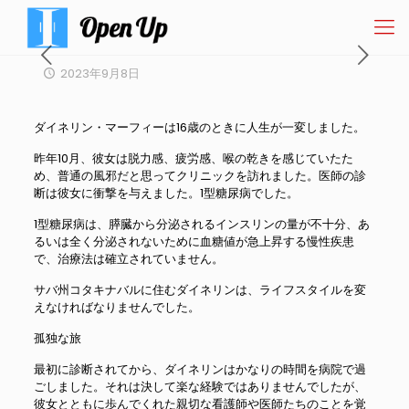
2023年9月8日
ダイネリン・マーフィーは16歳のときに人生が一変しました。
昨年10月、彼女は脱力感、疲労感、喉の乾きを感じていたた
め、普通の風邪だと思ってクリニックを訪れました。医師の診
断は彼女に衝撃を与えました。1型糖尿病でした。
1型糖尿病は、膵臓から分泌されるインスリンの量が不十分、あ
るいは全く分泌されないために血糖値が急上昇する慢性疾患
で、治療法は確立されていません。
サバ州コタキナバルに住むダイネリンは、ライフスタイルを変
えなければなりませんでした。
孤独な旅
最初に診断されてから、ダイネリンはかなりの時間を病院で過
ごしました。それは決して楽な経験ではありませんでしたが、
彼女とともに歩んでくれた親切な看護師や医師たちのことを覚