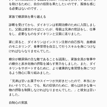
を助けるために、自分の役割を果たしたいのです。孤独を感じ
る必要はないのです。」
家族で糖尿病を乗り越える
診断を受けてから、ダイネリンは初期治療のために入院しまし
た。父親は彼女のそばにいたが、母親は兄弟の世話をし、仕事
をし、必要なものをダイネリンと父親に送りました。
家に戻ると、ダイネリンはインスリン注射の自己投与、血糖値
のモニタリング、食事管理を自立して行うスキルを身につけな
ければならなりませんでした。
糖分が糖尿病の主な敵であることを認識し、家族全員が食事中
の糖分と炭水化物の摂取を減らす努力をしました。また、ダイ
ネリンをサポートするために、より健康的な食習慣を身につけ
るよう熱心に取り組みました。
「兄弟は甘いお菓子やスイーツが大好きだったので、本当にか
わいそうでした。でも、私の症状のために、彼らは好きな食べ
物の摂取を制限しなければなりませんでした。」と彼女は言い
ました。
自制心の実践