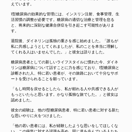
えています。
1型糖尿病の効果的な管理には、インスリン注射、食事管理、生
活習慣の調整が必要です。糖尿病の適切な治療と管理を怠る
と、将来的に深刻な健康合併症を引き起こす可能性がありま
す。
退院後、ダイネリンは孤独の重さを感じ始めました。「誰もが
私に共感しようとしてくれましたが、私のことを本当に理解し
てくれる人はいませんでした。」と彼女は語りました。
糖尿病患者としての新しいライフスタイルに慣れた今、ダイネ
リンは糖尿病について話すことに力を感じており、1型糖尿病と
診断された人、特に若い患者が、その旅路において十分なサポ
ートを受けられることを願っています。
「もし時間を戻せるとしたら、私が頼れる人や共感できる人が
もっといたらと思います。かなり孤独な旅でした。」と彼女は
認めました。
彼女の経験は、他の1型糖尿病患者、特に若い患者に対する新た
な思いやりに火をつけました。
「他の若い患者には、私が経験したような思いをしてほしくな
い。この病気に対する認識を高め、同じ道を歩んでいる人たち