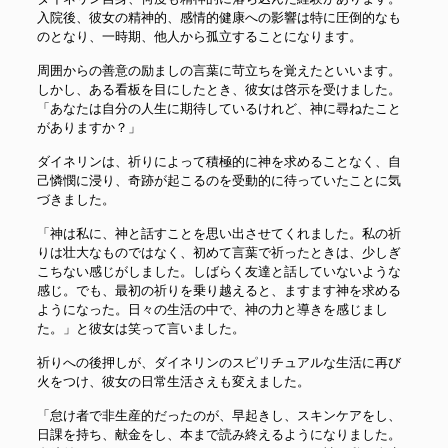
入院後、彼女の精神的、感情的健康への影響は特に圧倒的なも
のとなり、一時期、他人から孤立することになります。
周囲からの善意の励ましの言葉に苛立ちを覚えたといいます。
しかし、ある看板を目にしたとき、彼女は啓示を受けました。
「あなたは自分の人生に期待しているけれど、神に尋ねたこと
がありますか？」
ダイネリンは、祈りによって積極的に神を求めることなく、自
己憐憫に浸り、奇跡が起こるのを受動的に待っていたことに気
づきました。
「神は私に、神と話すことを思い出させてくれました。私の祈
りは壮大なものではなく、初めて言葉で祈ったときは、少しぎ
こちない感じがしました。しばらく友達と話していないような
感じ。でも、最初の祈りを乗り越えると、ますます神を求める
ようになった。日々の生活の中で、神の力と導きを感じまし
た。」と彼女は笑って言いました。
祈りへの後押しが、ダイネリンのスピリチュアルな生活に再び
火をつけ、彼女の日常生活さえも変えました。
「怠け者で非生産的だったのが、早起きし、スキンケアをし、
日課を持ち、献金をし、本まで読み終えるようになりました。