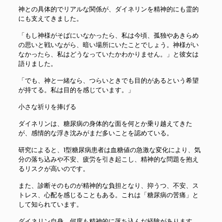
神との具体的でリアルな関係が、ダイネリンを精神的にも霊的
にも支えてきました。
「もし神様がそばにいなかったら、私は今頃、孤独やあきらめ
の思いと戦いながら、暗い場所にいたことでしょう。神様がい
なかったら、私はどうなっていたかわかりません。」と彼女は
語りました。
「でも、神と一緒なら、つらいときでも目的があるという希望
が持てる。私は目的を感じています。」
小さな祈りを捧げる
ダイネリンは、糖尿病の身体的な面を何とか乗り越えてきた
が、感情的な浮き沈みがまだ多いことを認めている。
研究によると、1型糖尿病患者は血糖値の急激な変化により、気
分の落ち込みや不安、疲労を引き起こし、精神的な問題を抱え
るリスクが高いのです。
また、診断そのものが精神的な負担となり、抑うつ、不安、ス
トレス、心配を感じることもある。これは「糖尿病の苦痛」と
して知られています。
ダイネリン自身、何度も精神的に落ち込んだ経験があります。