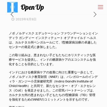
2023年9月9日
ノボ ノルディスク エデュケーション ファウンデーションとイン
ディラ ガンディー インスティテュート オブ チャイルド ヘルス
は、カルナタカ州ベンガルールにて、1型糖尿病治療の卓越した
センターの発足式に参加しました。
この取り組みは、恵まれない子どもたちにホリスティックな医
療サービスを提供し、インドの糖尿病ケアのエコシステムを強
化することを目的としています。
インドにおける糖尿病ケアの改善に向けた重要な一歩として、
ノボ ノルディスク教育財団（NNEF）は、バンガロールのインデ
ィラ・ガンジー小児保健研究所（Indira Gandhi Institute of
Child Health）と共同で、新たなセンター・オブ・エクセレン
ス（CoE）を発足させました。この官民パートナーシップは、
カルナタカ州の恵まれない子どもたちの1型糖尿病（T1D）管理
を強化するためのNNEFのコミットメントを示すものです。