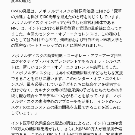
変革の世紀
CoEの発足は、ノボ ノルディスクが糖尿病治療における「変革
の推進」を掲げて100周年を迎えたのと時を同じくしています。
ノボ ノルディスク インディアが設立した非営利団体である
NNEFは、インドにおける糖尿病教育と管理の最前線に立ってき
ました。今回のセンター・オブ・エクセレンスは、この種のも
のとしては7番目のもので、州政府および評判の高い医科大学と
の緊密なパートナーシップのもとに開発されました。
ノボ ノルディスクの商業戦略・コーポレートアフェアーズ担当
エグゼクティブ・バイスプレジデントであるカミラ・シルベス
トは、新しいセンター・オブ・エクセレンスを訪問しました。
「ノボ ノルディスクは、世界中の1型糖尿病の子どもたちを支援
できることを誇りに思います。このセンター・オブ・エクセレ
ンスが、最も必要としている子どもたちに統合ケアを提供する
だけでなく、カルナタカ州の1型糖尿病の子どもたちのための持
続可能な統合ケアモデルにつながることを願っています。ノボ
ノルディスクの患者中心のアプローチを活用し、インドのヘル
スケアのエコシステムの能力開発を支援できることを楽しみに
しています。」
インド医学研究評議会の最近の調査によると、インドには約1億
100万人の糖尿病患者がおり、さらに1億3600万人が糖尿病予備
軍である。このうち860万人以上が1型糖尿病であり、20歳未満