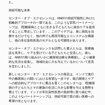
た。
持続可能な未来
センター・オブ・エクセレンスは、NNEFの持続可能性に向けた
戦略的アプローチの一環である。このような官民パートナーシ
ップは、1型糖尿病とともに生きる子どもたちに統合ケアを提供
することに専念しています」。このアイデアは、単に病気を治
療するだけでなく、他の州でも再現可能なエコシステムを構築
し、他の非伝染性疾患のモデルとなる可能性があります。
センター・オブ・エクセレンスを訪問した要人たちは、医療施
設を見学し、ケアを受けている子どもたちと交流した。彼ら
は、NNEFの取り組みがいかに糖尿病治療を再構築し、より健康
的な生活を促進し、地域社会に力を与えているかについて意見
を交わしました。
新しいセンター・オブ・エクセレンスの発足は、インドで進行
中の糖尿病との闘いにおける有望な一歩です。能力開発とケア
への総合的なアプローチに重点を置くこのセンターは、1型糖尿
病の子どもたちとその家族の生活に大きな影響を与える態勢を
整えています。インドが非伝染性疾患の負担増に取り組む中、
このようなパートナーシップは、持続可能で質の高い医療への
希望の光となります。