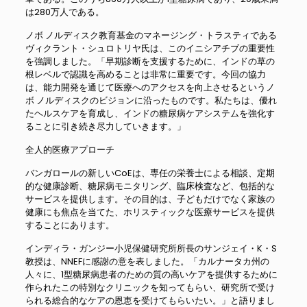
は280万人である。
ノボ ノルディスク教育基金のマネージング・トラスティである
ヴィクラント・シュロトリヤ氏は、このイニシアチブの重要性
を強調しました。「早期診断を支援するために、インドの草の
根レベルで認識を高めることは非常に重要です。今回の協力
は、能力開発を通じて医療へのアクセスを向上させるというノ
ボ ノルディスクのビジョンに沿ったものです。私たちは、優れ
たヘルスケアを育成し、インドの糖尿病ケアシステムを強化す
ることに引き続き尽力していきます。」
全人的医療アプローチ
バンガロールの新しいCoEは、専任の栄養士による相談、定期
的な健康診断、糖尿病モニタリング、臨床検査など、包括的な
サービスを提供します。その目的は、子どもだけでなく家族の
健康にも焦点を当てた、ホリスティックな医療サービスを提供
することにあります。
インディラ・ガンジー小児保健研究所所長のサンジェイ・K・S
教授は、NNEFに感謝の意を表しました。「カルナータカ州の
人々に、1型糖尿病患者のための質の高いケアを提供するために
作られたこの特別なクリニックを知ってもらい、研究所で受け
られる総合的なケアの恩恵を受けてもらいたい。」と語りまし