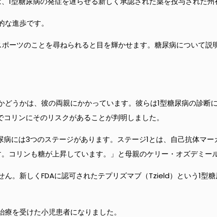
は、1型糖尿病の発症を遅らせる新しく承認された薬を投与された州
的な進歩です。
スポーツのことを尋ねられると目を輝かせます。糖尿病について説
かどうかは、彼の両親にかかっています。彼らは1型糖尿病の診断
査でコリンにそのリスクがあることが判明しました。
糖尿病には3つのステージがあります。ステージ1とは、自己抗体マ
す。コリンも糖が上昇しています。」と母親のケリー・オズデミー
ん。新しくFDAに認可されたテプリズマブ（Tzield）という1
治療を受けた小児患者になりました。