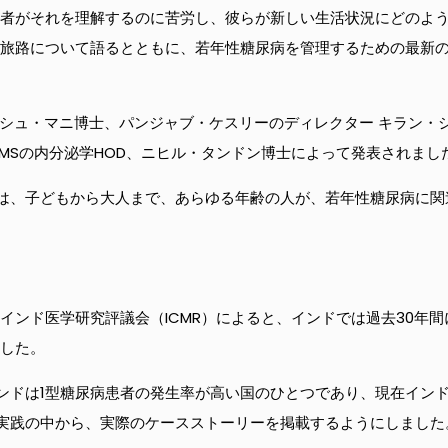
患者がそれを理解するのに苦労し、彼らが新しい生活状況にどのよ
の旅路について語るとともに、若年性糖尿病を管理するための最新
医ガネッシュ・マニ博士、パンジャブ・ケスリーのディレクター キラ
IMSの内分泌学HOD、ニヒル・タンドン博士によって発表されまし
は、子どもから大人まで、あらゆる年齢の人が、若年性糖尿病に関
インド医学研究評議会（ICMR）によると、インドでは過去30年間
ました。
ンドは1型糖尿病患者の発生率が高い国のひとつであり、現在インド
実践の中から、実際のケースストーリーを掲載するようにしました