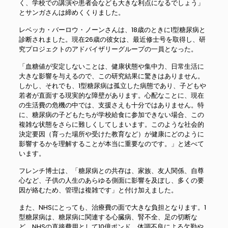
く、学校での講演や患者会なども大きな利点になるでしょう」
とサンガさんは締めくくりました。
レベッカ・バーロウ・ノーンさんは、18歳のときに1型糖尿病と
診断されました。現在26歳の彼女は、最近修士号を取得し、研
究プロジェクトのアドバイザリーグループの一員となった。
「血糖値が安定しないことは、健康状態や集中力、日常生活に
大きな影響を与えるので、この研究結果に驚きはありません。
しかし、それでも、1型糖尿病は孤立した病態であり、子どもや
若者が直面する現実的な障壁があります。心配なことに、現在
の生活費の危機の中では、支援さえも十分ではありません。特
に、糖尿病の子どもたちが学校給食に参加できない場合、この
複雑な状態をさらに難しくしてしまいます。このような社会的
決定要因（育った場所や受けた教育など）が健康にどのように
影響するかを理解することが本当に重要なのです。」と述べて
います。
フレンチ博士は、「糖尿病との共存は、家族、友人関係、自尊
心など、子供の人生のあらゆる側面に影響を及ぼし、多くの要
因が絡むため、管理は複雑です」と付け加えました。
また、NHSにとっても、治療費の面で大きな負担となります。1
型糖尿病は、糖尿病に関連する心臓病、腎不全、足の切断な
ど、NHSの直接費用として10億ポンド、体調不良による欠勤や