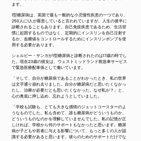
ます。
1型糖尿病は、英国で最も一般的な小児慢性疾患の一つであり、
250人に1人が罹患していると言われていますが、人生の後半に
診断されることもあります。自己免疫疾患であるため、生活習
慣に起因するものではなく、定期的にインスリンを自己注射す
るか、血糖値をコントロールするためにインスリンポンプを使
用する必要があります。
シェルビー・サンガが1型糖尿病と診断されたのは17歳の時でし
た。現在23歳の彼女は、ウェストミッドランド救急車サービス
で緊急医療配車係として働いています。
「そして、自分が糖尿病であることがわかったとき、私の世界
は文字通り崩れ去りました。自分が糖尿病だと思いたくなかっ
たし、治療が必要だとも思いたくなかった。なぜ私が？」と、
心の奥底に押し込め、忘れようとしていました。
「学校も試験も、とても大きな感情のジェットコースターのよ
うなものでした。私も含めて、誰も糖尿病がどういうものか、
どういうものなのかを理解していませんでした。私の記憶が正
しければ、学校から何のサポートもなかったと思います。糖尿
病が子どもや若者に与える影響について、もっと多くの人が認
識する必要があると思います。彼らのためのサポートだけでな