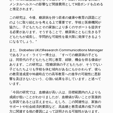
メンタルヘルスへの影響など間接費用として9億ポンドを占める
と推定されます。
この研究は、今後、糖尿病を持つ若者の健康や教育の課題にど
のように取り組むかを考える上で重要です。学校と医療機関が
協力し、子どもたちとその家族により多くのサポートを提供す
る必要があります。そうすることで、糖尿病とともに生きる子
どもたちが成長し、学問的な可能性を最大限に発揮できるよう
になるでしょう。”
また、Diabetes UKのResearch Communications Manager
であるフェイ・ライリー博士は、「すべての糖尿病の子ども
は、同世代の子どもたちと同じ教育、経験、機会を得る価値が
あります。この研究は、1型糖尿病の子どもたちが、そうでない
子どもたちよりも学校を休む傾向があるにもかかわらず、彼ら
の教育達成度や16歳時点での高等教育への進学の可能性に悪影
響を及ぼさないという、心強い結果を示しています」と述べて
います。
「今回の研究では、血糖値が高い人は、目標範囲内の人よりも
成績が低いことがわかりましたが、血糖値が高いことが直接的
な原因であるとは言えません。むしろ、この関連性は、家族の
サポートや社会経済的要因など、高血糖と教育成果の低下の両
方に関連する他の要因によって説明される可能性があります。