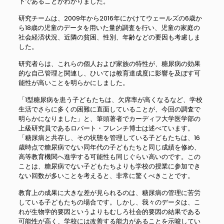
下であることがわかりました。
研究チームは、2009年から2016年にかけてウェールズの6歳か
ら18歳の児童のデータを用いた量的調査を行い、児童の家庭の
社会経済状況、近隣の貧困、性別、年齢などの要因も考慮しま
した。
研究者らは、これらの個人および家族の特性が、糖尿病の効果
的な自己管理と関連し、ひいては教育達成度に影響を及ぼす可
能性が高いことを明らかにしました。
「1型糖尿病を患う子どもたちは、欠席率が高くなるなど、学校
生活でさらに多くの困難に直面していることが、今回の調査で
明らかになりました」と、筆頭著者でカーディフ大学医学部の
上級研究員であるロバート・フレンチ博士は述べています。
「糖尿病と共存し、その状態を管理している子どもたちは、16
歳時点で糖尿病でない同年代の子どもたちと同じ成績を修め、
高等教育機関へ進学する可能性も同じぐらい高いのです。この
ことは、糖尿病でない子どもたちよりも学校の授業に参加でき
ない回数が多いことを考えると、非常に驚くべきことです。
教育上の成果に大きな差が見られるのは、糖尿病の管理に苦労
している子どもたちの場合です。しかし、我々のデータは、こ
れが生物学的要因というよりもむしろ社会的要因の結果である
可能性が高く、学校には改善する能力があることを示唆してい