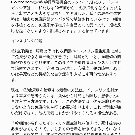
iTolerance社の科学諮問委員会のメンバーであるアンドレス・
ガルシアは、「私たちは20年前から、免疫抑制をなくす方法を
考え出すことを大きな目標としてきました。我々の結合生体材
料は、強力な免疫調節タンパク質で装飾されているので、細胞
を移植すると、免疫系が移植片を自己として受け入れ、拒絶反
応を起こさないように訓練されます。」と語っています。
インスリンの問題
1型糖尿病は、膵島と呼ばれる膵臓のインスリン産生細胞に対し
て免疫ができる自己免疫疾患です。膵島がないと、血糖値の調
節ができなくなります。このタイプの糖尿病はインスリン注射
で治療できますが、完治には程遠く、心臓病、視力障害、ある
いは早死などの長期的な合併症を引き起こす可能性がありま
す。
現在、1型糖尿病を治療する最善の方法は、インスリン注射か、
より重症の患者さんには、死体から膵島を分離し、患者さんに
再注入する方法です。しかし、この方法では、体が細胞を拒絶
しないように免疫抑制を行う必要があります。これは毒性が強
いだけでなく、他の病気にもかかりやすくなる可能性がある。
「幹細胞から作ったインスリン産生細胞を使えば、死体提供の
必要がなくなるので、より多くの患者を治療できるようになり
ます。最終的には、すべての1型糖尿病患者に恩恵を与えること