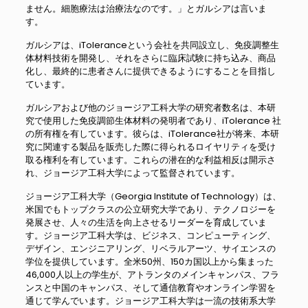
ません。細胞療法は治療法なのです。」とガルシアは言いま
す。
ガルシアは、iToleranceという会社を共同設立し、免疫調整生
体材料技術を開発し、それをさらに臨床試験に持ち込み、商品
化し、最終的に患者さんに提供できるようにすることを目指し
ています。
ガルシアおよび他のジョージア工科大学の研究者数名は、本研
究で使用した免疫調節生体材料の発明者であり、iTolerance 社
の所有権を有しています。彼らは、iTolerance社が将来、本研
究に関連する製品を販売した際に得られるロイヤリティを受け
取る権利を有しています。これらの潜在的な利益相反は開示さ
れ、ジョージア工科大学によって監督されています。
ジョージア工科大学（Georgia Institute of Technology）は、
米国でもトップクラスの公立研究大学であり、テクノロジーを
発展させ、人々の生活を向上させるリーダーを育成していま
す。ジョージア工科大学は、ビジネス、コンピューティング、
デザイン、エンジニアリング、リベラルアーツ、サイエンスの
学位を提供しています。全米50州、150カ国以上から集まった
46,000人以上の学生が、アトランタのメインキャンパス、フラ
ンスと中国のキャンパス、そして通信教育やオンライン学習を
通じて学んでいます。ジョージア工科大学は一流の技術系大学