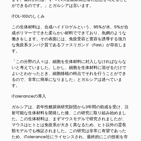
ができるのです。」とガルシアは言います。
iTOL-100のしくみ
この生体材料は、合成ハイドロゲルという、95%が水、5%が合
成ポリマーでできた柔らかい材料でできており、魚網のような
働きをします。その表面には、免疫受容と寛容を誘導する強力
な免疫系タンパク質であるファスリガンド（FasL）が存在しま
す。
「この分野の人々は、細胞を生体材料に封入しなければならな
いと考えていました。しかし、細胞を生体材料に混ぜるだけで
よいとわかったとき、細胞移植の時点でそれを行うことができ
るので、非常に簡単になりました」とガルシアは述べていま
す。
iToleranceの導入
ガルシアは、若年性糖尿病研究財団から3年間の助成を受け、注
射可能な生体材料を開発した後、この研究に取り組み始めまし
た。この生体材料は、まずマウスモデルで研究されましたが、
マウスはヒトとは免疫系が大きく異なるため、ヒト以外の霊長
類モデルでも検証されました。この研究は非常に有望であった
ため、iTolerance社にライセンスされ、最終的にこの技術を市