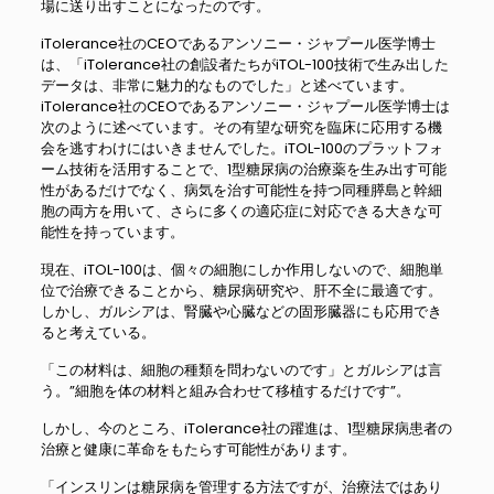
場に送り出すことになったのです。
iTolerance社のCEOであるアンソニー・ジャプール医学博士
は、「iTolerance社の創設者たちがiTOL-100技術で生み出した
データは、非常に魅力的なものでした」と述べています。
iTolerance社のCEOであるアンソニー・ジャプール医学博士は
次のように述べています。その有望な研究を臨床に応用する機
会を逃すわけにはいきませんでした。iTOL-100のプラットフォ
ーム技術を活用することで、1型糖尿病の治療薬を生み出す可能
性があるだけでなく、病気を治す可能性を持つ同種膵島と幹細
胞の両方を用いて、さらに多くの適応症に対応できる大きな可
能性を持っています。
現在、iTOL-100は、個々の細胞にしか作用しないので、細胞単
位で治療できることから、糖尿病研究や、肝不全に最適です。
しかし、ガルシアは、腎臓や心臓などの固形臓器にも応用でき
ると考えている。
「この材料は、細胞の種類を問わないのです」とガルシアは言
う。”細胞を体の材料と組み合わせて移植するだけです”。
しかし、今のところ、iTolerance社の躍進は、1型糖尿病患者の
治療と健康に革命をもたらす可能性があります。
「インスリンは糖尿病を管理する方法ですが、治療法ではあり