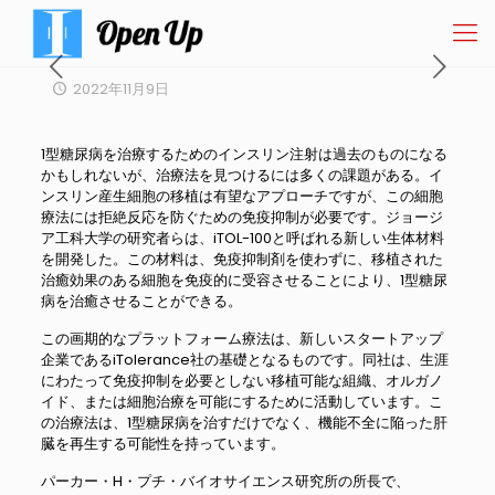
2022年11月9日
1型糖尿病を治療するためのインスリン注射は過去のものになる
かもしれないが、治療法を見つけるには多くの課題がある。イ
ンスリン産生細胞の移植は有望なアプローチですが、この細胞
療法には拒絶反応を防ぐための免疫抑制が必要です。ジョージ
ア工科大学の研究者らは、iTOL-100と呼ばれる新しい生体材料
を開発した。この材料は、免疫抑制剤を使わずに、移植された
治癒効果のある細胞を免疫的に受容させることにより、1型糖尿
病を治癒させることができる。
この画期的なプラットフォーム療法は、新しいスタートアップ
企業であるiTolerance社の基礎となるものです。同社は、生涯
にわたって免疫抑制を必要としない移植可能な組織、オルガノ
イド、または細胞治療を可能にするために活動しています。こ
の治療法は、1型糖尿病を治すだけでなく、機能不全に陥った肝
臓を再生する可能性を持っています。
パーカー・H・プチ・バイオサイエンス研究所の所長で、