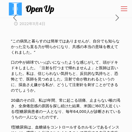
2022年11月4日
“この病気と暮らすのは簡単ではありませんが、自分でも知らな
かった立ち直る力が明らかになり、共感の本当の意味を教えて
くれました。”
口の中が綿球でいっぱいになったような感じがして、頭がドキ
ドキしました。「注射を打つまで帰れませんよ」と医師は言い
ました。私は、信じられない気持ちと、反抗的な気持ちと、恐
怖とで、医師を見つめました。注射で命が救われるというの
に、採血さえ嫌がる私が、どうして注射針を刺すことができる
のでしょうか。
20歳のその日、私は1年間、常に起こる頭痛、止まらない喉の渇
き、全身倦怠感の原因を探し続けた結果、米国に160万人近くい
る1型糖尿病患者の一人となり、毎年64,000人が診断されている
うちの一人になったのです。
1型糖尿病は、血糖値をコントロールするホルモンであるインス