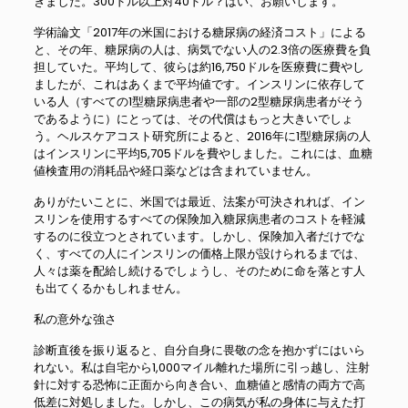
きました。300ドル以上対40ドル？はい、お願いします。”
学術論文「2017年の米国における糖尿病の経済コスト」による
と、その年、糖尿病の人は、病気でない人の2.3倍の医療費を負
担していた。平均して、彼らは約16,750ドルを医療費に費やし
ましたが、これはあくまで平均値です。インスリンに依存して
いる人（すべての1型糖尿病患者や一部の2型糖尿病患者がそう
であるように）にとっては、その代償はもっと大きいでしょ
う。ヘルスケアコスト研究所によると、2016年に1型糖尿病の人
はインスリンに平均5,705ドルを費やしました。これには、血糖
値検査用の消耗品や経口薬などは含まれていません。
ありがたいことに、米国では最近、法案が可決されれば、イン
スリンを使用するすべての保険加入糖尿病患者のコストを軽減
するのに役立つとされています。しかし、保険加入者だけでな
く、すべての人にインスリンの価格上限が設けられるまでは、
人々は薬を配給し続けるでしょうし、そのために命を落とす人
も出てくるかもしれません。
私の意外な強さ
診断直後を振り返ると、自分自身に畏敬の念を抱かずにはいら
れない。私は自宅から1,000マイル離れた場所に引っ越し、注射
針に対する恐怖に正面から向き合い、血糖値と感情の両方で高
低差に対処しました。しかし、この病気が私の身体に与えた打