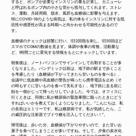
すると、ポンプが必要なインスリンの量を計算し、カニューレ
と呼ばれるポンプ内の小さな管から投与してくれます。ストレ
ス、運動、月経周期、脱水、風邪も血糖値に影響を与えます。
特にCOVID-19のような病気は、私の体をインスリンに対する抵
抗性や感受性が高まる時期へと向かわせる可能性があるので
す。
血糖値のチェックは頻繁に行い、1日2回指を刺し、1日10回ほど
スマホでCGMの数値を見ます。体調や食事の有無、活動量な
ど、1時間ごとに変化する情報をもとにチェックしています。
朝食後は、ノートパソコンでサインインして出勤することが多
くなりました。パンデミック以前は、地下鉄の駅まで歩くこと
を考慮したり（血糖値が下がってきたら甘いものを食べる）、
会議中に低血糖や高血糖の警告が鳴ったら携帯電話を止め（そ
の時もすぐに甘いものを食べて失礼する）、地下鉄に走る前に
飴を一個かじって帰ったりしていました。今では、オフィスに
行くときは、同僚に私が糖尿病の緊急事態に陥ったときにどう
すればいいかを教えておくようになりました。”こんにちは、私
の名前はエミリーです。私は糖尿病です。私が気絶したら、こ
の威圧的な注射器でブドウ糖を注入してください！”。
帰宅後は、歩いた分、血糖値が下がりやすいので、また甘いお
菓子を食べてしまうことが多いですね。そして、夕食の炭水化