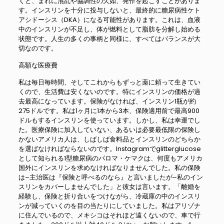
くと、まれに混乱や協調性の欠如、発作を起こすことがありま
す。インスリンを十分に投与しないと、最終的に糖尿病性ケト
アシドーシス（DKA）になる可能性があります。これは、血液
中のインスリンが不足し、体が燃料として脂肪を分解し始める
状態です。人生の多くの事柄と同様に、すべてはバランスが大
切なのです。
高額な医療費
私は毎日毎時間、そしてこれからもずっと薬に頼って生きてい
くので、生活費は安くないのです。特にインスリンの価格が過
去最高になっています。保険がなければ、インスリン1瓶が約
275ドルです。私は1ヶ月に1本から3本、保険適用前で最高900
ドルもするインスリンを使っています。しかし、私は幸運でし
た。医療保険に加入していない、あるいは必要最低限の保険し
かないアメリカ人は、しばしば食料品とインスリンのどちらか
を選ばなければならないのです。Instagramでglitterglucose
として知られる1型糖尿病のパロマ・ケマクは、何度もアメリカ
国外にインスリンを求めなければなりませんでした。私の保険
は–主治医は『保険と呼べるのなら』と言いましたが–私のイン
スリンをカバーしませんでした」と彼女は言います。「離婚を
経験し、保険と折り合いをつけながら、冷蔵庫の中のインスリ
ンが減っていくのを目の当たりにしていました。私はアリゾナ
に住んでいるので、メキシコはそれほど遠くないので、車で行