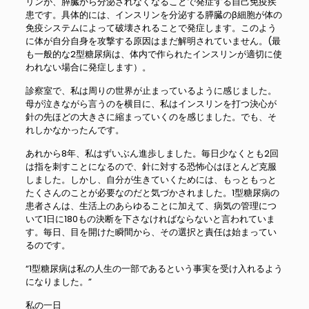
リンが、膵臓から分泌されなくなることで発症する自己免疫疾
患です。具体的には、インスリンを分泌する膵臓のβ細胞が体の
免疫システムによって破壊されることで発症します。このよう
に体が自分自身を攻撃する原因はまだ解明されていません。(最
も一般的な2型糖尿病は、体内で作られたインスリンが適切に使
われない場合に発症します）。
診察室で、私は周りの世界が止まっているように感じました。
母が泣きながら言うのを横目に、私はインスリンを打つ決心が
針の先ほどの大きさに縮まっていくのを感じました。でも、そ
れしかなかったんです。
あれから8年、私はずいぶん進歩しました。毎日少なくとも2回
は指を刺すことになるので、針に対する恐怖心はほとんど克服
しました。しかし、自分が生きていくためには、もっともっと
たくさんのことが必要なのだと気づかされました。1型糖尿病の
患者さんは、生活上のあらゆることに加えて、病気の管理につ
いて1日に180もの決断を下さなければならないと言われていま
す。毎日、目を開けた瞬間から、その選択と責任は始まってい
るのです。
“1型糖尿病は私の人生の一部であるという事実を受け入れるよう
になりました。”
私の一日