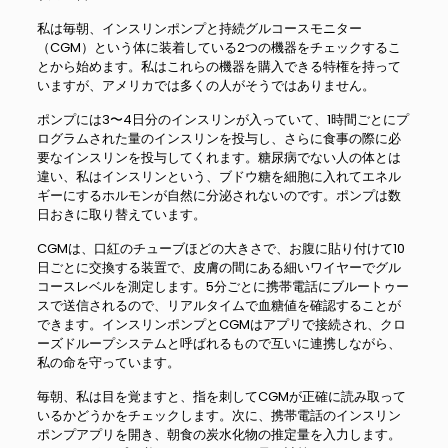
私は毎朝、インスリンポンプと持続グルコースモニター
（CGM）という体に装着している2つの機器をチェックするこ
とから始めます。私はこれらの機器を購入できる特権を持って
いますが、アメリカでは多くの人がそうではありません。
ポンプには3〜4日分のインスリンが入っていて、1時間ごとにプ
ログラムされた量のインスリンを投与し、さらに食事の際に必
要なインスリンを投与してくれます。糖尿病でない人の体とは
違い、私はインスリンという、ブドウ糖を細胞に入れてエネル
ギーにするホルモンが自然に分泌されないのです。ポンプは数
日おきに取り替えています。
CGMは、口紅のチューブほどの大きさで、お腹に貼り付けて10
日ごとに交換する装置で、皮膚の間にある細いワイヤーでグル
コースレベルを測定します。5分ごとに携帯電話にブルートゥー
スで送信されるので、リアルタイムで血糖値を確認することが
できます。インスリンポンプとCGMはアプリで接続され、クロ
ーズドループシステムと呼ばれるもので互いに連携しながら、
私の命を守っています。
毎朝、私は目を覚ますと、指を刺してCGMが正確に読み取って
いるかどうかをチェックします。次に、携帯電話のインスリン
ポンプアプリを開き、朝食の炭水化物の推定量を入力します。