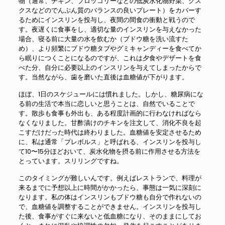
物（通常、チキン、ブロッコリーなどの低炭水化物野菜、クス
クスなどのでんぷん質のバランスの良いプレート）をカバーす
るためにインスリンを投与し、夜間の間食の衝動と戦うので
す。夜遅くに食事をし、適切な量のインスリンを与えなかった
場合、寝る前に大量の水を飲むか（ブドウ糖を洗い流すた
め）、より頻繁にブドウ糖タブやグミキャンディーを食べてか
ら眠りにつくことになるのですが、これは夕食やデザートを食
べた分、自分に必要以上のインスリンを与えてしまったからで
す。当然ながら、歯を磨いた直後は血糖値が下がります。
ほぼ、1日のスケジュールには慣れました。しかし、糖尿病にな
る前の生活で本当に恋しいと思うことは、自然でいることで
す。散歩も食事も外出も、ある程度計画的に行わなければなら
なくなりました。甘酢漬けのチキンを注文して、消化不良を起
こすだけだった時代は終わりました。血糖値を安定させるため
に、私は通常「プレボルス」と呼ばれる、インスリンを投与し
て10〜15分ほどおいて、炭水化物を摂る前に作用させる方法を
とっています。スリリングですね。
このタイミングが難しいんです。例えばレストランで、料理が
来るまでに予想以上に時間がかかったら、事態は一気に深刻に
なります。私の体はインスリンもブドウ糖も自分で作れないの
で、血糖値を調整することができません。インスリンを投与し
た後、食事がすぐに来ないと低血糖になり、そのままにしてお