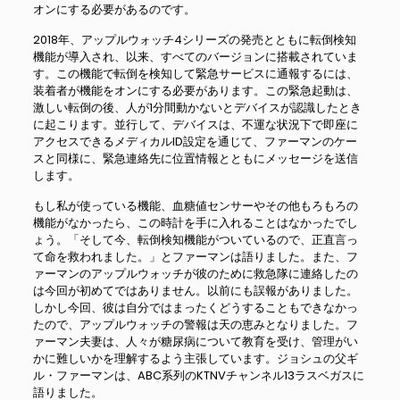
オンにする必要があるのです。
2018年、アップルウォッチ4シリーズの発売とともに転倒検知
機能が導入され、以来、すべてのバージョンに搭載されていま
す。この機能で転倒を検知して緊急サービスに通報するには、
装着者が機能をオンにする必要があります。この緊急起動は、
激しい転倒の後、人が1分間動かないとデバイスが認識したとき
に起こります。並行して、デバイスは、不運な状況下で即座に
アクセスできるメディカルID設定を通じて、ファーマンのケー
スと同様に、緊急連絡先に位置情報とともにメッセージを送信
します。
もし私が使っている機能、血糖値センサーやその他もろもろの
機能がなかったら、この時計を手に入れることはなかったでし
ょう。「そして今、転倒検知機能がついているので、正直言っ
て命を救われました。」とファーマンは語りました。また、フ
ァーマンのアップルウォッチが彼のために救急隊に連絡したの
は今回が初めてではありません。以前にも誤報がありました。
しかし今回、彼は自分ではまったくどうすることもできなかっ
たので、アップルウォッチの警報は天の恵みとなりました。フ
ァーマン夫妻は、人々が糖尿病について教育を受け、管理がい
かに難しいかを理解するよう主張しています。ジョシュの父ギ
ル・ファーマンは、ABC系列のKTNVチャンネル13ラスベガスに
語りました。