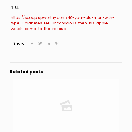
出典
https://scoop.upworthy.com/40-year-old-man-with-
type-1-diabetes-fell-unconscious-then-his-apple-
watch-came-to-the-rescue
Share
Related posts