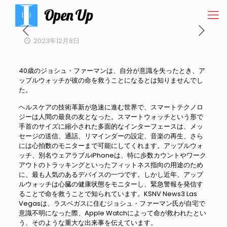
2023年12月8日
40歳のジョシュ・ファーマンは、自分が意識を失ったとき、ア
ップルウォッチが彼の命を救うことになるとは知りませんでし
た。
ヘルスケアの技術革新が急速に進む世界で、スマートテクノロ
ジーは人間の最良の友となった。スマートウォッチという形で
手首のサイズに縮小された多面的なインターフェースは、メッ
セージの送信、通話、リマインダーの設定、音楽の再生、さら
には心拍数のモニターまで可能にしてくれます。アップルウォ
ッチ、別名ウェアラブルiPhoneは、特に歩数カウントやワーク
アウトのトラッキングといったフィットネス指向の用途のため
に、最も人気のあるデバイスの一つです。しかし近年、アップ
ルウォッチは心臓の健康状態をモニターし、緊急警報を発信す
ることで命を救うことで知られています。KSNV News3 Las
Vegasは、ラスベガスに住むジョシュ・ファーマン氏が自宅で
意識不明になった際、Apple Watchによって命が救われたとい
う、そのような重大な出来事を伝えています。