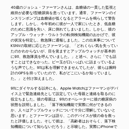
40歳のジョシュ・ファーマンさんは、血糖値の一貫した監視と
維持が必要な1型糖尿病を患っています。通常、ファーマンのイ
ンスリンポンプは血糖値が低くなるとアラームを鳴らして警告
します。しかし、今年初めに彼が一人で家にいたとき、低血糖
のために意識を失い、床に倒れてしまいました。しかし、彼の
アップル・ウォッチ・ウルトラの転倒検知機能のおかげで、彼
の状況を特定し、救急隊に通報しました。この出来事について
KSNVの取材に応じたファーマンは、「どれくらい気を失ってい
たのかわからないが、目を覚ますとアップルウォッチが基本的
に911、救急隊員を呼んでいました。」と述べ、さらに「でも話
すことはできなかった。ビー玉が口いっぱいに詰まっているよ
うな声でした。911は私を理解できませんでしたが、彼らは腕時
計のGPSを持っていたので、私がどこにいるか知っていまし
た。」 と付け加えました。
911にダイヤルする以外にも、Apple Watchはファーマンがデバ
イス上で緊急連絡先として設定していた母親と連絡を取るのに
役立ちました。彼の母親は、911のオペレーターに彼の糖尿病の
状態を説明しました。「落下検知機能で実際に何ができるの
か、人々はアップルウォッチについて十分に理解していないと
思います」とファーマンは語り、このデバイスが彼の命を救っ
たと評価しました。そして彼は、「高齢者はおそらく、落下検
知機能について知らないだろう」と示唆した。実際にiPhoneで