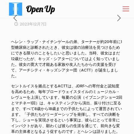
2023年12月7日
ヘレン・ラップ・ナイチンゲールの弟、ターナーが約20年前に1
型糖尿病と診断されたとき、彼女は彼の治療法を見つけるため
にできる限りのことをしたいと思いました。当時、彼女はまだ
12歳だったが、キッズ・シアターについてはよく知っていまし
た。彼女の寛大で才能ある家族や友人たちからの支援を受け
て、アーチシティ・キッズシアター団（ACTT）が誕生しまし
た。
セントルイスを拠点とするACTTは、JDRFへの寄付金と認知度
を高めるため、毎年ブロードウェイスタイルのミュージカル・
レヴューを上演しています。毎夏の公演（イブニングショー2回
とマチネー1回）は、キャスティングから演出、振り付けに至る
まで、すべて8歳から18歳までの子供たちによって運営されてい
ます。「子供たちがリーダーシップを発揮し、すべての決断を
下し、ショーを実現させるという事実は、彼らにとって非常に
インパクトがあり、願わくば彼らの生涯を通じて、前向きな変
革の主体者となるよう促すものです」とヘレンは語りました。