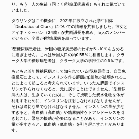
り、もう一人の生徒（同じく1型糖尿病患者）もそれに気づいて
いました。
ダウリングはこの機会に、2021年に設立された学生団体
「Diabetics of Clark」についての情報を共有しました。彼女と
アイネ・シーハン（24歳）が共同議長を務め、15人のメンバー
がいるが、全員が1型糖尿病を患っています。
1型糖尿病患者は、米国の糖尿病患者のわずか5～10％を占める
に過ぎません。これは米国人口の約0.55％に相当します。クラ
ーク大学の糖尿病患者は、クラーク大学の学部生の0.6％です。
もともと若年性糖尿病として知られている1型糖尿病は、自己免
疫反応によって、インスリンを作る膵臓のβ細胞が破壊されるこ
とによって起こると考えられています。いったん膵臓でインス
リンが作られなくなると、元に戻すことはできません。1型糖尿
病の人は、生きていくために、そして摂取した炭水化物を体が
利用するために、インスリンを注射しなければなりませんが、
それは適切な量でなければなりません。インスリンの量が少な
すぎると、高血糖（高血糖）や糖尿病性ケトアシドーシスを引
き起こし、緊急の援助が必要になることがあり、インスリンの
量が多すぎると、低血糖（低血糖）を引き起こすことがありま
す。