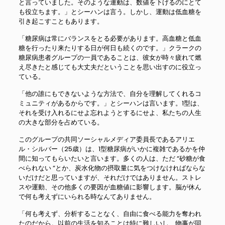
と言っていました。そのような運動は、数値を下げるのにとて
も役立ちます。」とシーハンは言う。しかし、運動は低血糖を
引き起こすこともあります。
「糖尿病は常にバランスをとる必要があります。高血糖と低血
糖を行ったり来たりする日が何日も続くのです。」クラークの
糖尿病患者グループの一員であることは、彼女が時々疲れて燃
え尽きたと感じても大丈夫だということを思い出すのに役立っ
ている。
「他の誰にもできないような方法で、自分を理解してくれるコ
ミュニティがあるからです。」とシーハンは言います。1型は、
それを受け入れるにせよ忘れようとするにせよ、私たちの人生
の大きな部分を占めている。
このグループの共同ソーシャルメディア委員長であるアリエ
ル・シルバー（25歳）は、1型糖尿病がいかに複雑であるかを仲
間に知ってもらいたいと言います。多くの人は、ただ “砂糖が食
べられない “とか、炭水化物の摂取量に気をつけなければならな
いだけだと思っていますが、それだけではありません。ストレ
スや運動、その他多くの要因が血糖値に影響します。脳が休ん
で何も考えずにいられる時なんてありません。
「何も考えず、分析することなく、自由に食べる能力を奪われ
たのだから。以前の生活を知ることは特に難しいし、物事が同