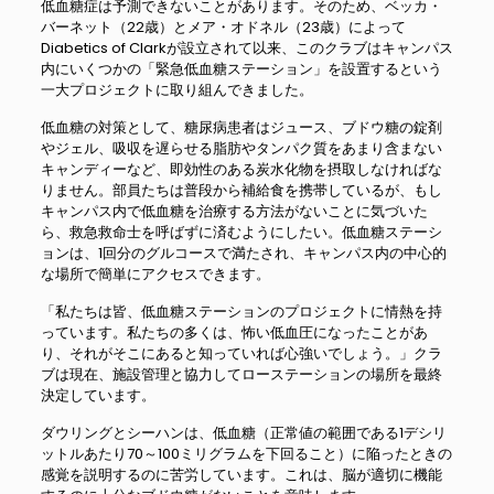
低血糖症は予測できないことがあります。そのため、ベッカ・
バーネット（22歳）とメア・オドネル（23歳）によって
Diabetics of Clarkが設立されて以来、このクラブはキャンパス
内にいくつかの「緊急低血糖ステーション」を設置するという
一大プロジェクトに取り組んできました。
低血糖の対策として、糖尿病患者はジュース、ブドウ糖の錠剤
やジェル、吸収を遅らせる脂肪やタンパク質をあまり含まない
キャンディーなど、即効性のある炭水化物を摂取しなければな
りません。部員たちは普段から補給食を携帯しているが、もし
キャンパス内で低血糖を治療する方法がないことに気づいた
ら、救急救命士を呼ばずに済むようにしたい。低血糖ステーシ
ョンは、1回分のグルコースで満たされ、キャンパス内の中心的
な場所で簡単にアクセスできます。
「私たちは皆、低血糖ステーションのプロジェクトに情熱を持
っています。私たちの多くは、怖い低血圧になったことがあ
り、それがそこにあると知っていれば心強いでしょう。」クラ
ブは現在、施設管理と協力してローステーションの場所を最終
決定しています。
ダウリングとシーハンは、低血糖（正常値の範囲である1デシリ
ットルあたり70～100ミリグラムを下回ること）に陥ったときの
感覚を説明するのに苦労しています。これは、脳が適切に機能