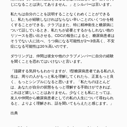
じになることは決してありません。」とシルバーは言います。
私たちは自分のことを説明することなくわめくことができる
し、私たちが経験しなければならない辛いことのいくつかを軽
くすることができる。クラブはまた、特に精神衛生と糖尿病に
ついて話しているとき、私たちが必要とするかもしれない他の
リソースを思い出させる。CDCの報告によると、糖尿病患者は
そうでない人に比べ、うつ病になる可能性が2〜3倍高く、不安
症になる可能性は20％高いのです。
ダウリングは、仲間は彼女や他のクラブメンバーに自分の経験
を聞くことを恐れてはいけないと言います。
「躊躇する気持ちもわかりますが、1型糖尿病患者である私の人
生は、周りの人がもっと私を理解してくれたら、正直もっと良
く、もっとシンプルになると思います。「私たちのほとんど
は、あなたが自分の状態をもっと理解する手助けができれば、
これほど嬉しいことはありません。少なくとも私にとっては、
友人や仲間から糖尿病患者としての私の人生について尋ねられ
ると、よりよく理解され、話を聞いてもらえたと感じます。」
出典