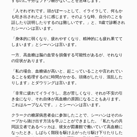
するのに十分なブドウ糖がないことを意味します。
「人それぞれです。頭がぼーっとして、イライラして、何もか
も吐き出されたように感じます。そのような時、自分のことを
話したり説明したりするのは難しいです。」と、11歳で診断され
たシーハンは言います。
「身体的に弱くなり、疲れやすくなり、精神的にも疲れ果てて
しまいます」とシーハンは言います。
一方、高血糖は脳の血管を損傷する可能性があるが、それなり
の症状があります。
「私の場合、血糖値が高いと、起こっていることや言われてい
ることを処理するのに時間がかかる。頭痛がしたり、混乱した
りします」とダウリングは言います。
「非常に疲れてイライラし、息が苦しくなり、それが不安の引
き金になり、それ自体が高血糖の原因になることもあります。
これはループなんです。」とシーハンは言います。
クラークの糖尿病患者会に参加したことで、シーハンはそのル
ープから抜け出す方法を学ぶことができました。「私たちの共
同設立者であるベッカは、彼女が図書館で働いていて高血糖に
なったとき、しばらく階段を駆け上がったり駆け下りたりした