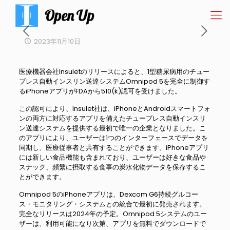
2023年11月10日
医療機器会社Insuletのリリースによると、1型糖尿病用のチュー
ブレス自動インスリン送達システムOmnipod 5を完全に制御す
るiPhoneアプリがFDAから510(k)認可を受けました。
この認可により、Insulet社は、iPhoneとAndroidスマートフォ
ンの両方に対応するアプリを備えたチューブレス自動インスリ
ン送達システムを提供する最初で唯一の企業となりました。こ
のアプリにより、ユーザーは1つのインターフェースでデータを
同期し、医療従事者と共有することができます。iPhoneアプリ
には新しい食品機能も含まれており、ユーザーは好きな食品や
スナック、頻繁に摂取する食事の炭水化物データを保存するこ
とができます。
Omnipod 5のiPhoneアプリは、Dexcom G6持続グルコー
ス・モニタリング・システムとの統合で最初に発売されます。
完全なリリースは2024年の予定。Omnipod 5システムのユー
ザーは、利用可能になり次第、アプリを無料でダウンロードで