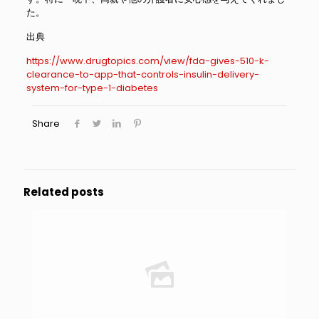
た。
出典
https://www.drugtopics.com/view/fda-gives-510-k-
clearance-to-app-that-controls-insulin-delivery-
system-for-type-1-diabetes
Share
Related posts