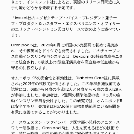
きます。インスレット社によると、実際のリリース日間近に入
手可能かどうかを発表する予定です。
「Insulet社のエグゼクティブ・バイス・プレジデント兼チー
フ・プロダクト＆カスタマー・エクスペリエンス・オフィサー
のエリック・ベンジャミン氏はリリースで次のように述べてい
ます。
Omnipod 5は、2022年8月に米国の小売薬局で初めて発売さ
れ、その後英国とドイツでも発売されました。このチューブレ
ス自動インスリン投与システムは、Dexcom G6持続血糖モニタ
ーと統合され、6歳以上の1型糖尿病患者を高血糖や低血糖から
守るのに役立ちます。
オムニポッド5の安全性と有効性は、Diabetes Care誌に掲載
された2021年の試験で評価されました。この単群多施設前向き
試験には、6歳から14歳の小児112人と14歳から70歳の成人129人
が参加しました。参加者は、2週間の標準治療の後、3ヵ月の自
動インスリン投与を受けました。この研究では、オムニポッド5
は安全であり、参加者はHbA1c値と目標血糖範囲にいる時間を
有意に改善できることがわかりました。
ノースウェスタン・ファインバーグ医学部小児科のアニタ・ス
ワミー助教授は、Omnipod 5は、人生を変えるほどの技術で
す。特に一晩中、両親や他の介護者に安心感を与えてくれまし