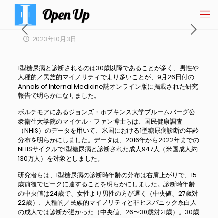
2023年10月3日
1型糖尿病と診断されるのは30歳以降であることが多く、男性や
人種的／民族的マイノリティでより多いことが、9月26日付の
Annals of Internal Medicine誌オンライン版に掲載された研究
報告で明らかになりました。
ボルチモアにあるジョンズ・ホプキンス大学ブルームバーグ公
衆衛生大学院のマイケル・ファン博士らは、国民健康調査
（NHIS）のデータを用いて、米国における1型糖尿病診断の年齢
分布を明らかにしました。データは、2016年から2022年までの
NHISサイクルで1型糖尿病と診断された成人947人（米国成人約
130万人）を対象としました。
研究者らは、1型糖尿病の診断時年齢の分布は右肩上がりで、15
歳前後でピークに達することを明らかにしました。診断時年齢
の中央値は24歳で、女性より男性の方が遅く（中央値、27歳対
22歳）、人種的／民族的マイノリティと非ヒスパニック系白人
の成人では診断が遅かった（中央値、26〜30歳対21歳）。30歳