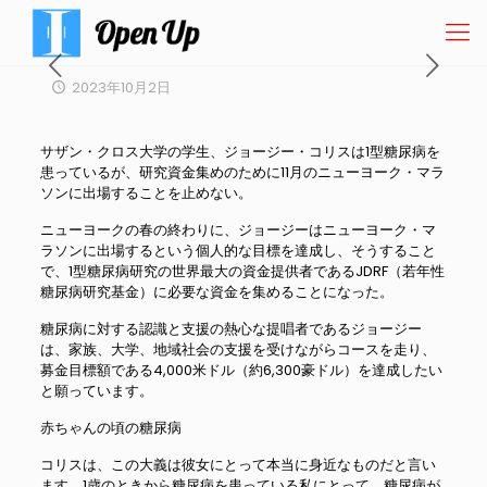
2023年10月2日
サザン・クロス大学の学生、ジョージー・コリスは1型糖尿病を
患っているが、研究資金集めのために11月のニューヨーク・マラ
ソンに出場することを止めない。
ニューヨークの春の終わりに、ジョージーはニューヨーク・マ
ラソンに出場するという個人的な目標を達成し、そうすること
で、1型糖尿病研究の世界最大の資金提供者であるJDRF（若年性
糖尿病研究基金）に必要な資金を集めることになった。
糖尿病に対する認識と支援の熱心な提唱者であるジョージー
は、家族、大学、地域社会の支援を受けながらコースを走り、
募金目標額である4,000米ドル（約6,300豪ドル）を達成したい
と願っています。
赤ちゃんの頃の糖尿病
コリスは、この大義は彼女にとって本当に身近なものだと言い
ます。1歳のときから糖尿病を患っている私にとって、糖尿病が