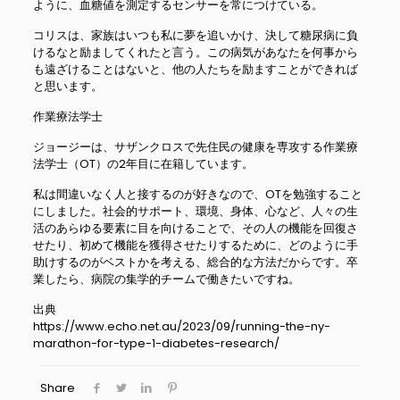
ように、血糖値を測定するセンサーを常につけている。
コリスは、家族はいつも私に夢を追いかけ、決して糖尿病に負
けるなと励ましてくれたと言う。この病気があなたを何事から
も遠ざけることはないと、他の人たちを励ますことができれば
と思います。
作業療法学士
ジョージーは、サザンクロスで先住民の健康を専攻する作業療
法学士（OT）の2年目に在籍しています。
私は間違いなく人と接するのが好きなので、OTを勉強すること
にしました。社会的サポート、環境、身体、心など、人々の生
活のあらゆる要素に目を向けることで、その人の機能を回復さ
せたり、初めて機能を獲得させたりするために、どのように手
助けするのがベストかを考える、総合的な方法だからです。卒
業したら、病院の集学的チームで働きたいですね。
出典
https://www.echo.net.au/2023/09/running-the-ny-
marathon-for-type-1-diabetes-research/
Share