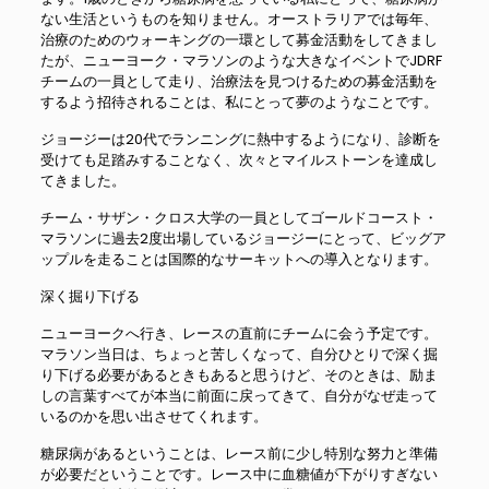
ない生活というものを知りません。オーストラリアでは毎年、
治療のためのウォーキングの一環として募金活動をしてきまし
たが、ニューヨーク・マラソンのような大きなイベントでJDRF
チームの一員として走り、治療法を見つけるための募金活動を
するよう招待されることは、私にとって夢のようなことです。
ジョージーは20代でランニングに熱中するようになり、診断を
受けても足踏みすることなく、次々とマイルストーンを達成し
てきました。
チーム・サザン・クロス大学の一員としてゴールドコースト・
マラソンに過去2度出場しているジョージーにとって、ビッグア
ップルを走ることは国際的なサーキットへの導入となります。
深く掘り下げる
ニューヨークへ行き、レースの直前にチームに会う予定です。
マラソン当日は、ちょっと苦しくなって、自分ひとりで深く掘
り下げる必要があるときもあると思うけど、そのときは、励ま
しの言葉すべてが本当に前面に戻ってきて、自分がなぜ走って
いるのかを思い出させてくれます。
糖尿病があるということは、レース前に少し特別な努力と準備
が必要だということです。レース中に血糖値が下がりすぎない