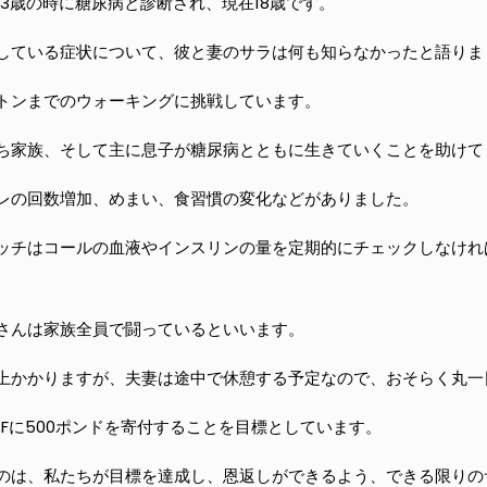
3歳の時に糖尿病と診断され、現在18歳です。
している症状について、彼と妻のサラは何も知らなかったと語りま
トンまでのウォーキングに挑戦しています。
ち家族、そして主に息子が糖尿病とともに生きていくことを助けて
レの回数増加、めまい、食習慣の変化などがありました。
ッチはコールの血液やインスリンの量を定期的にチェックしなけれ
さんは家族全員で闘っているといいます。
以上かかりますが、夫妻は途中で休憩する予定なので、おそらく丸
RFに500ポンドを寄付することを目標としています。
のは、私たちが目標を達成し、恩返しができるよう、できる限りの