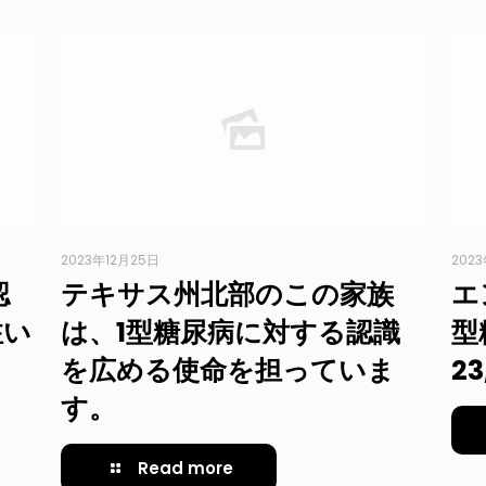
2023年12月25日
202
認
テキサス州北部のこの家族
エ
注い
は、1型糖尿病に対する認識
型
を広める使命を担っていま
2
す。
Read more