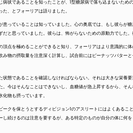
じ病状であることを知ったことが、1型糖尿病で落ち込まないため
った、とフォーリアは語りました。
が患っていることは知っていました。心の奥底では、もし彼らが糖
ずだと思っていました。彼らは、怖がらないための原動力でした。
の頂点を極めることができると知り、フォーリアはより意識的に体
飲み物の摂取量を注意深く計算し、試合前にはピーナッツバターと
た状態であることを確認しなければならない。それは大きな栄養要
た。今はそんなことはできないし、血糖値が急上昇するから、そん
水化物も摂っています。
ピークを保とうとするディビジョン1のアスリートにはよくあるこ
ーし続けるのは注意を要するが、ある特定のものが自分の体に何を