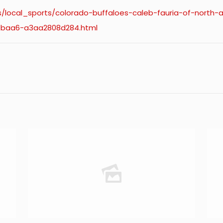
/local_sports/colorado-buffaloes-caleb-fauria-of-north-
1-baa6-a3aa2808d284.html