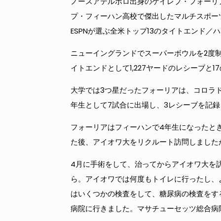
ノースアテルボロ出身のケイレブ・フォーリア
プ・フィーハン高校で傑出したマルチスポーツ
ESPNが選ぶ全米トップ13のタイトエンド
ニューイングランドでスーパーボウルを2度
イトエンドとして1,227ヤードのレシーブ
大学では3つ星だったフォーリアは、コロラド
年生として7試合に出場し、3レシーブを記
フォーリアはフィーハンで4年生になったと
た後、アイオワ大をリクルート訪問しました
4月に手術をして、治ってからアイオワ大を
ら。アイオワでは何度もトイレに行ったし、
はいくつかの検査をして、糖尿病の検査をす
病院に行きました。マサチューセッツ総合病