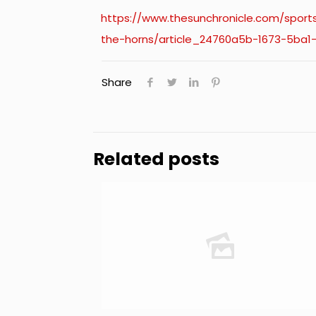
https://www.thesunchronicle.com/sports
the-horns/article_24760a5b-1673-5ba
Share
Related posts