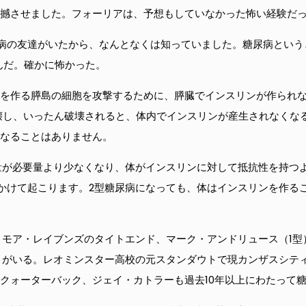
震撼させました。フォーリアは、予想もしていなかった怖い経験だ
病の友達がいたから、なんとなくは知っていました。糖尿病という
んだ。確かに怖かった。
ンを作る膵島の細胞を攻撃するために、膵臓でインスリンが作られ
壊し、いったん破壊されると、体内でインスリンが産生されなくな
になることはありません。
量が必要量より少なくなり、体がインスリンに対して抵抗性を持つ
かけて起こります。2型糖尿病になっても、体はインスリンを作る
ティモア・レイブンズのタイトエンド、マーク・アンドリュース（1
）がいる。レオミンスター高校の元スタンダウトで現カンザスシテ
元クォーターバック、ジェイ・カトラーも過去10年以上にわたって