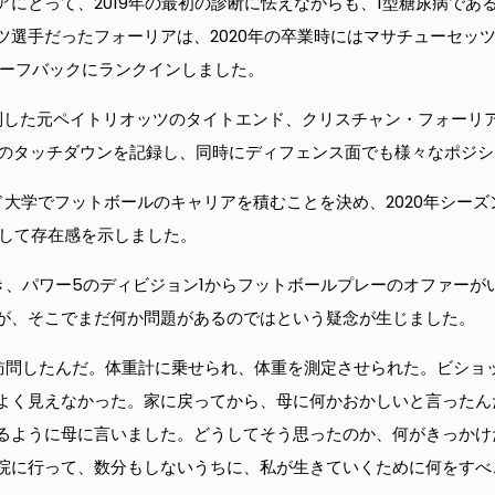
にとって、2019年の最初の診断に怯えながらも、1型糖尿病であ
選手だったフォーリアは、2020年の卒業時にはマサチューセッツ
／ハーフバックにランクインしました。
制した元ペイトリオッツのタイトエンド、クリスチャン・フォーリ
と17のタッチダウンを記録し、同時にディフェンス面でも様々なポジ
大学でフットボールのキャリアを積むことを決め、2020年シーズ
録して存在感を示しました。
き、パワー5のディビジョン1からフットボールプレーのオファーが
が、そこでまだ何か問題があるのではという疑念が生じました。
訪問したんだ。体重計に乗せられ、体重を測定させられた。ビショッ
よく見えなかった。家に戻ってから、母に何かおかしいと言ったん
るように母に言いました。どうしてそう思ったのか、何がきっかけ
院に行って、数分もしないうちに、私が生きていくために何をすべ