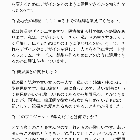
を変えるためにデザインをどのように活用できるかを知りたか
ったのです。
Q. あなたの経歴、ここに至るまでの経緯を教えてください。
私は製品デザイン工学を学び、医療技術会社で働いた経験があ
ります。私は、デザインリサーチが、私たちの生き方をよりよ
く理解し、伝えるためにどのように使われるのか、そして、そ
れをデザインやコデザインを通して、人々を本当にサポートす
るシステム、サービス、製品を作るためにどのように適用でき
るのかに興味を持っています。
Q. 糖尿病との関わりは？
私の最も親密で古い友人の一人で、私がよく姉妹と呼ぶ人は、1
型糖尿病です。私は彼女と一緒に育ったので、若い女性にとっ
て糖尿病がいかに難しいものであるかを垣間見ることができま
したが、同時に、糖尿病が彼女を彼女たらしめているものの一
部として、祝福され愛されるものであることもわかりました。
Q. このプロジェクトで学んだことは何ですか？
とても多くのことを学んだので、答えるのが難しいです。若い
頃からこの病気と付き合い、管理していくことがどんなことな
のか、より深く知ることができました。ボディイメージの問題