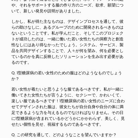
や、それをサポートする服の作り方のニーズ、欲求、願望につ
いて、新しい発見や説明がありました。
しかし、私が得た主なものは、デザインプロセスを通して、彼
らの助けなしに、あるグループのために開発されるべきものは
ないということです。私が学んだこと、そしてこのプロジェク
トが成功したのは、一緒に働いた若い女性たちの洞察力と創造
性なしにはあり得なかったでしょう。システム、サービス、製
品を共同デザインすることで、人々が何を望み、何を必要とし
ているのかを真に反映したソリューションを生み出す必要があ
るのです。
Q. 1型糖尿病の若い女性のための服はどのようなものでしょう
か？
若い女性が着たいと思うような服であるべきです。私が一緒に
働いてきた女性たちが言うように、セクシーで、かわいくて、
楽しい服であるべきです！1型糖尿病の若い女性のニーズに合わ
せてデザインされた服は、彼女たちが自分自身や自分の体に満
足できるような力を与えるものでなければなりません。その日
に1型糖尿病が含まれているかどうかにかかわらず、美しく、見
せたい個性を見せ、祝福するものであるべきです。
Q. この研究を通して、どのようなことを望んでいますか？