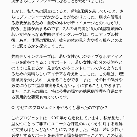
病がさらにプレッシャーになることがわかりました。
しかし、私たちの調査によると、1型糖尿病を患っていると、さ
らにプレッシャーがかかることがわかりました。病状を管理す
る必要があるため、自分の体やボディイメージとのつながり、
関係、意識が高まるのです。2人の研究者と16人の1型糖尿病の
若い女性からなる共同デザイングループは、ウェアラブル技
術、あざ、体重の変動が、彼らの体の見え方や着る服をどのよ
うに変えるかを探求しました。
共同デザイングループは、若い女性がポジティブなボディイメ
ージを維持できるようサポートし、若い女性が自分の状態をど
のように見せるか、見せないかをコントロールできるようにす
るための素晴らしいアイデアを考え出しました。この服は、1型
糖尿病を受け入れ、見せることができ、また、その日の気分や
必要に応じて1型糖尿病を見せないようにすることもできます。
また、これらの服は、特に公共の場での糖尿病管理を容易にす
る実用的な要素も備えています。
Q. なぜこのプロジェクトをやろうと思ったのですか？
このプロジェクトは、2021年から進化しています。私が見た、1
型女性にとって非常にユニークな課題のいくつかに対する理解
や支援もほとんどないことに気づきました。私は、若い女性が
必要とするサポートを表現する場を提供することで、この状況