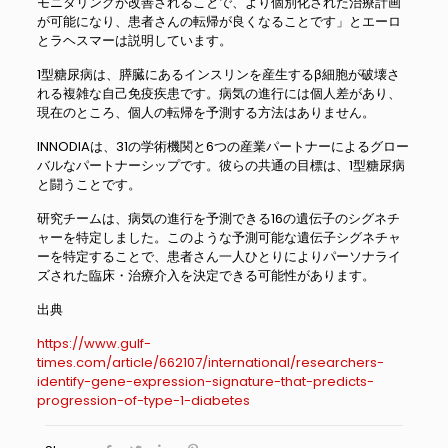
モニタリングが改善されることで、より個別化された治療計画
が可能になり、患者さんの転帰が良くなることです」とエーロ
とラヘスマーは説明しています。
1型糖尿病は、膵臓にあるインスリンを産生するβ細胞が破壊さ
れる複雑な自己免疫疾患です。病気の進行には個人差があり、
現在のところ、個人の転帰を予測する方法はありません。
INNODIAは、31の学術機関と6つの産業パートナーによるグロー
バルなパートナーシップです。彼らの共通の目標は、1型糖尿病
と闘うことです。
研究チームは、病気の進行を予測できる16の遺伝子のシグネチ
ャーを特定しました。このような予測可能な遺伝子シグネチャ
ーを特定することで、患者さん一人ひとりによりパーソナライ
ズされた臨床・治療介入を決定できる可能性があります。
出典
https://www.gulf-
times.com/article/662107/international/researchers-
identify-gene-expression-signature-that-predicts-
progression-of-type-1-diabetes