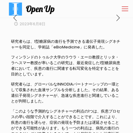
2023年6月8日
研究者らは、1型糖尿病の進行を予測できる遺伝子発現シグネチ
ャーを同定し、学術誌「eBioMedicine」に発表した。
フィンランドのトゥルク大学のラウラ・エーロ教授とリッタ・
ラヘスマー教授が率いるこの研究は、最近発症した1型糖尿病患
者において、疾患の進行に関連する転写変化を特定することを
目的としています。
研究者らは、グローバルなINNODIAパートナーシップの一環と
して収集された血液サンプルを分析しました。その結果、ある
遺伝子発現シグネチャーが、急速な疾患進行と関連しているこ
とが判明しました。
「このような予測的なシグネチャーの利点の1つは、疾患プロセ
スの早い段階で介入することができることです。これにより、
疾患の進行を遅らせ、症状の発現を予防または遅延させること
ができる可能性があります。もう一つの利点は、病気の進行の