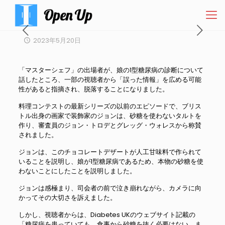
2023年5月20日
「マスターシェフ」の出場者が、娘の1型糖尿病の診断について
話したところ、一部の視聴者から「誤った情報」を広める可能
性があると指摘され、脱落することになりました。
料理コンテストの最新シリーズの以前のエピソードで、ブリス
トル出身の画家で装飾家のジョンは、砂糖を使わないタルトを
作り、審査員のジョン・トロデとグレッグ・ウォレスから称賛
されました。
ジョンは、このチョコレートデザートが人工甘味料で作られて
いることを説明し、娘が1型糖尿病であるため、本物の砂糖を使
わないことにしたことを説明しました。
ジョンは感極まり、司会者の前で泣き崩れながら、カメラに向
かってその大切さを訴えました。
しかし、視聴者からは、Diabetes UKのウェブサイト記載の
「糖尿病を患っていても、食事から砂糖を抜く必要はない。ま