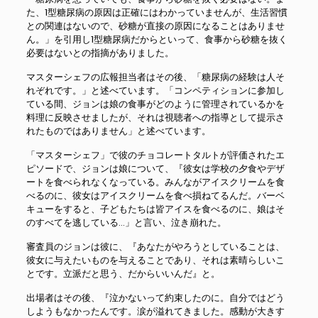
た、1型糖尿病の原因は正確にはわかっていませんが、生活習慣
との関連はないので、砂糖が直接の原因になることはありませ
ん。」を引用し1型糖尿病だからといって、食事から砂糖を抜く
必要はないとの指摘がありました。
マスターシェフの広報担当者はその後、「糖尿病の経験は人そ
れぞれです。」と述べています。「コンペティションに参加し
ている間、ジョンは娘の食事がどのように管理されているかを
料理に反映させましたが、それは視聴者への指導として提示さ
れたものではありません」と述べています。
「マスターシェフ」で彼のチョコレートタルトが評価されたエ
ピソードで、ジョンは娘について、『彼女は学校の夕食やデザ
ートを食べられなくなっている。みんながアイスクリームを食
べるのに、彼女はアイスクリームを食べ損ねてるんだ。バーベ
キューをすると、子どもたちは皆アイスを食べるのに、娘はそ
のすべてを逃している…」と言い、泣き崩れた。
審査員のジョンは彼に、『あなたがやろうとしていることは、
彼女に与えたいものを与えることであり、それは素晴らしいこ
とです。立派だと思う、だからいいんだ』と。
出場者はその後、『泣かないって約束したのに。自分ではどう
しようもなかったんです。涙が溢れてきました。感動が大きす