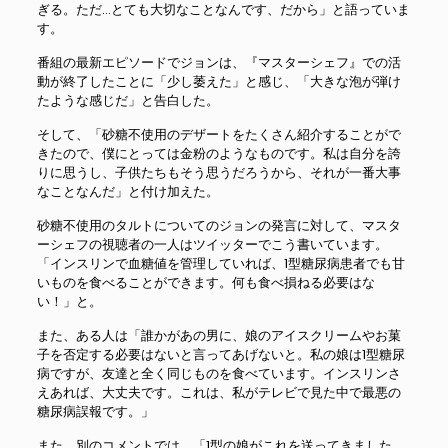
ぎる。ただ…とても大切なことなんです、だから」と語っていま
す。
番組の最新エピソードでジョンは、『マスターシェフ』での活
動が終了したことに「少し萎えた」と感じ、「大きな泡が弾け
たような感じだ」と告白した。
そして、「砂糖不使用のデザートをたくさん紹介することがで
きたので、僕にとっては金粉のようなものです。私は自分を誇
りに思うし、子供たちもそう思うだろうから、それが一番大事
なことなんだ」と付け加えた。
砂糖不使用のタルトについてのジョンの発言に対して、マスタ
ーシェフの視聴者の一人はツイッターでこう書いています。
「インスリンで血糖値を管理していれば、1型糖尿病患者でも甘
いものを食べることができます。何も食べ損ねる必要はな
い！」と。
また、ある人は「誰かがあの男に、娘のアイスクリームやお菓
子を否定する必要はないと言ってあげないと。私の娘は1型糖尿
病ですが、友達と全く同じものを食べています。インスリンさ
えあれば、大丈夫です。これは、私がテレビで見た中で最悪の
糖尿病誤報です。」
また、別のコメントでは、「1型の娘がこれを送ってきました。