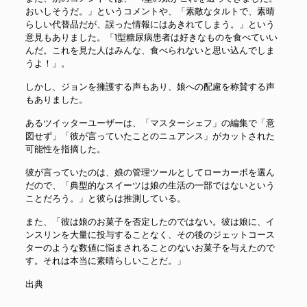
おいしそうだ。」というコメントや、「素敵なタルトで、素晴
らしい代替品だが、誤った情報にはあきれてしまう。」という
意見もありました。「1型糖尿病患者は好きなものを食べていい
んだ。これを見た人はみんな、食べられないと思い込んでしま
うよ！」。
しかし、ジョンを擁護する声もあり、娘への配慮を称賛する声
もありました。
あるツイッターユーザーは、「マスターシェフ」の編集で「意
図せず」「彼が言っていたことのニュアンス」がカットされた
可能性を指摘した。
彼が言っていたのは、娘の管理ツールとしてローカーボを選ん
だので、「典型的なスイーツは娘の生活の一部ではないという
ことだろう。」と彼らは推測している。
また、「彼は娘のお菓子を否定したのではない。彼は娘に、イ
ンスリンを大量に投与することなく、その後のジェットコース
ターのような数値に悩まされることのないお菓子を与えたので
す。それは本当に素晴らしいことだ。」
出典