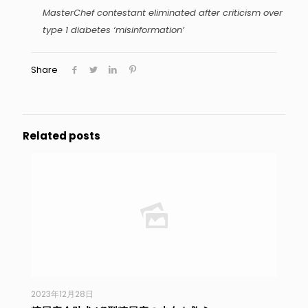
MasterChef contestant eliminated after criticism over
type 1 diabetes ‘misinformation’
Share
Related posts
2023年12月28日