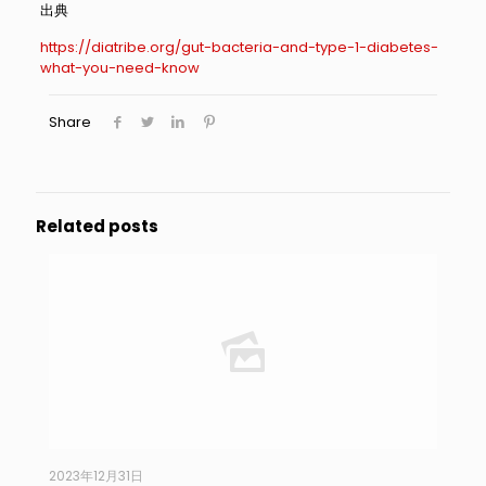
出典
https://diatribe.org/gut-bacteria-and-type-1-diabetes-
what-you-need-know
Share
Related posts
2023年12月31日