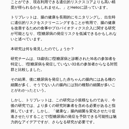
ことができ、現在利用できる遺伝的リスクスコアよりも高い精
度が得られるかもしれません。」とHelioに語っています。
トリプレットは、腸の健康を長期的にモニタリングし、出生時
に遺伝的リスクをスクリーニングすることが有用で、腸の健康
を改善するための食事やプロバイオティクス介入に関する研究
が可能となり、1型糖尿病の発症リスクを低減できるかもしれな
いと述べています。
本研究は何を発見したのでしょうか？
研究チームは、13歳頃に1型糖尿病と診断された16名の参加者を
特定し、1型糖尿病を発症していない32名の参加者からなる対照
群と比較しました。
その結果、後に糖尿病を発症した赤ちゃんの腸内にはある種の
細菌が多く、そうでない人の腸内には別の種類の細菌が多いこ
とがわかったという。
しかし、トリプレットは、この研究は小規模なものであり、今
後の研究では、より多くの研究対象者を含める必要があると指
摘しています。しかし、「健康な」腸内細菌を変化させたり促
進させたりすることで1型糖尿病の発症を予防できる可能性は魅
力的なアイデアですが、さらなる研究が必要です。