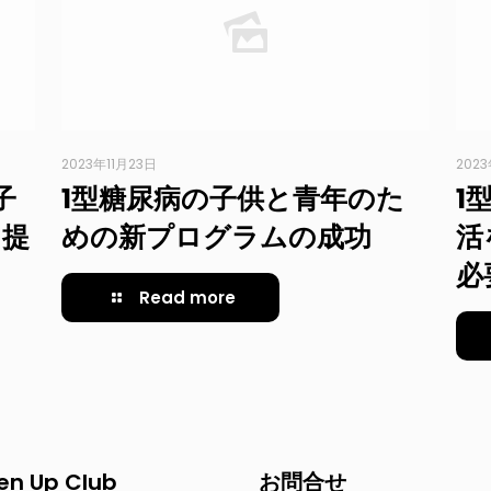
2023年11月23日
2023
子
1型糖尿病の子供と青年のた
1
を提
めの新プログラムの成功
活
必
Read more
en Up Club
お問合せ