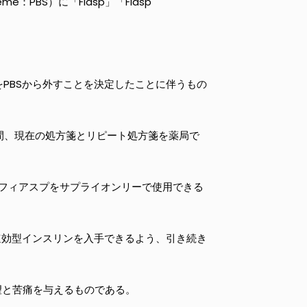
e：PBS）に「Fiasp」「Fiasp
をPBSから外すことを決定したことに伴うもの
間、現在の処方箋とリピート処方箋を薬局で
、フィアスプをサプライオンリーで使用できる
速効型インスリンを入手できるよう、引き続き
望と苦痛を与えるものである。