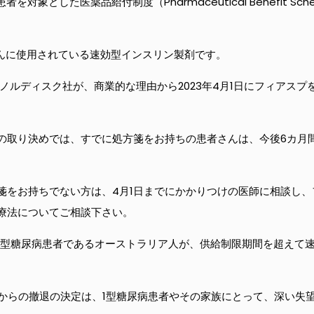
とした医薬品給付制度（Pharmaceutical Benefit Schem
。
患者さんに使用されている速効型インスリン製剤です。
ノルディスク社が、商業的な理由から2023年4月1日にフィアスプ
ーの取り決めでは、すでに処方箋をお持ちの患者さんは、今後6カ月
箋をお持ちでない方は、4月1日までにかかりつけの医師に相談し
療法についてご相談下さい。
1型糖尿病患者であるオーストラリア人が、供給制限期間を超えて
Sからの撤退の決定は、1型糖尿病患者やその家族にとって、深い失