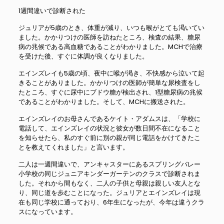
1週間違いで診断された
ジュリアが5歳のとき、体重が減り、いつも喉がとても渇いてい
ました。かかりつけの医師を訪ねたところ、検査の結果、糖尿
病の兆候である高血糖であることがわかりました。MCHで治療
を受けた後、すぐに体調が良くなりました。
エインズレイも5歳の頃、夜中に喉が渇き、不快感から泣いて起
きることがありました。かかりつけの医師が簡単な尿検査をし
たところ、すぐに尿中にブドウ糖が検出され、1型糖尿病の兆候
であることがわかりました。そして、MCHに搬送された。
エインズレイのお母さんであるケイト・アダムスは、「学校に
電話して、エインズレイの状況と彼女が数日間不在になること
を知らせたら、私のすぐ前に別の親が同じ電話をかけてきたこ
とを教えてくれました」と言います。
二人は一週間違いで、アンキャスターにあるスプリングバレー
小学校の同じジュニアキンダーガーテンのクラスで診断されま
した。それから間もなく、二人の子供と母親は親しい友人とな
り、同じ道を歩むことになった。ジュリアとエインズレイは現
在も同じ学校に通っており、6年生になったが、今年は違うクラ
スになっています。