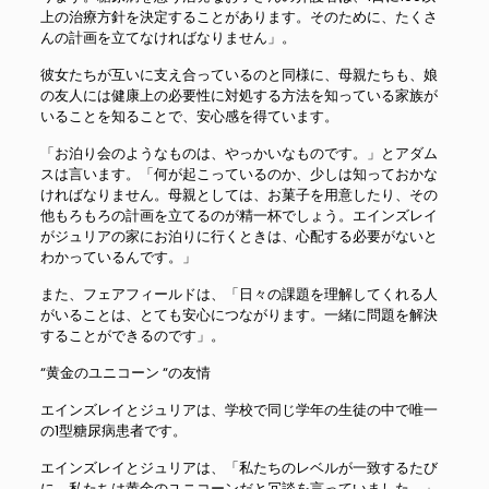
上の治療方針を決定することがあります。そのために、たくさ
んの計画を立てなければなりません」。
彼女たちが互いに支え合っているのと同様に、母親たちも、娘
の友人には健康上の必要性に対処する方法を知っている家族が
いることを知ることで、安心感を得ています。
「お泊り会のようなものは、やっかいなものです。」とアダム
スは言います。「何が起こっているのか、少しは知っておかな
ければなりません。母親としては、お菓子を用意したり、その
他もろもろの計画を立てるのが精一杯でしょう。エインズレイ
がジュリアの家にお泊りに行くときは、心配する必要がないと
わかっているんです。」
また、フェアフィールドは、「日々の課題を理解してくれる人
がいることは、とても安心につながります。一緒に問題を解決
することができるのです」。
“黄金のユニコーン “の友情
エインズレイとジュリアは、学校で同じ学年の生徒の中で唯一
の1型糖尿病患者です。
エインズレイとジュリアは、「私たちのレベルが一致するたび
に、私たちは黄金のユニコーンだと冗談を言っていました。」