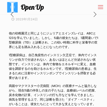
2023年1月24日
他の幼稚園児と同じようにジュリアとエインズレイは、ABCと
123を学んでいました。しかし、5歳の彼女たちは、1週間違いで1
型糖尿病（T1D）と診断され、この幼い時期に科学と栄養学の世
界にも足を踏み入れることになったのです。
1型糖尿病は、自己免疫性のインスリン欠乏症で、体内でインス
リンが自力で分泌されない、あるいはほとんど分泌されない状
態です。インスリンは、体内で食物をエネルギーに変え、血糖
値を調節するのを助けるホルモンです。1型糖尿病の患者は、生
きるために注射やインスリンポンプでインスリンを摂取する必
要があります。
両親やマクマスター小児病院（MCH）の医療チームと協力しな
がら、現在11歳の仲良しの女の子たちは、血糖値レベルの把握、
炭水化物の計算、インスリンの打ち方などを学んできました。
病気を管理する上で、同じ診断を受けた「ダイア・ベスティ」
がいることは、彼女たちにとって大きな支えとなっています。