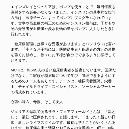
エインズレイとジュリアは、ポンプを使うことで、毎日何度も
注射をする必要がなくなりました。インスリンの基本的な投与
方法は、医療チームによってポンプにプログラムされていま
す。食事や高血糖の補正のためのインスリン投与は、子どもや
その介護者が血糖値や炭水化物の量をポンプに入力したときに
行われます。
「糖尿病管理には様々な要素があります」とバシリウスは言い
ます。「小さなお子様には、医療従事者と保護者の方との連携
を強くお勧めし、徐々にお子様が自分でできるように移行して
いきます。
MCHは、約665人の若い糖尿病患者を治療しています。医師だ
けでなく、ご家族が糖尿病について学び、管理できるようにす
るためのチームもあります。チームは、糖尿病看護師、栄養
士、チャイルドライフ・スペシャリスト、ソーシャルワーカー
で構成されています。
心強い味方、母親、そして友人
ジュリアの母親であるサラ・フェアフィールドさんは、「親と
して、最初は圧倒されます」と話します。「まったく新しい日
常、新しいライフスタイルです。最初は学ぶことがたくさんあ
ります。糖尿病を患う活発なお子さんの介護者は、1日に100以