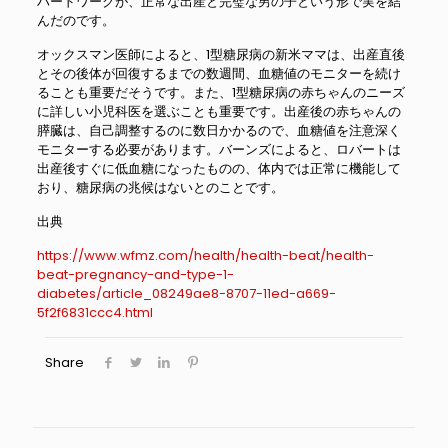
ハードワークが、正常な出産と完璧な男の子という形で実を結
んだのです。
オックスマン医師によると、1型糖尿病の新米ママは、出産直後
とその後体が回復するまでの数週間、血糖値のモニターを続け
ることも重要だそうです。また、1型糖尿病の赤ちゃんのニーズ
に詳しい小児科医を選ぶことも重要です。出産後の赤ちゃんの
膵臓は、自己調整するのに数日かかるので、血糖値を注意深く
モニターする必要があります。バーンズによると、ロバートは
出産後すぐに低血糖になったものの、体内では正常に機能して
おり、糖尿病の兆候はないとのことです。
出典
https://www.wfmz.com/health/health-beat/health-
beat-pregnancy-and-type-1-
diabetes/article_08249ae8-8707-11ed-a669-
5f2f6831ccc4.html
Share