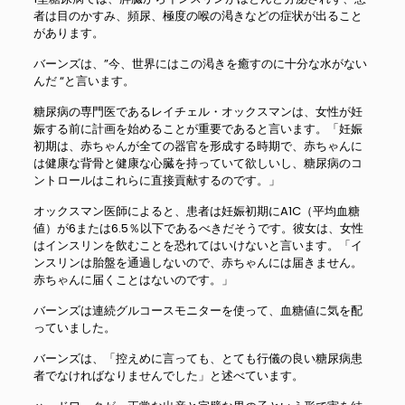
者は目のかすみ、頻尿、極度の喉の渇きなどの症状が出ること
があります。
バーンズは、”今、世界にはこの渇きを癒すのに十分な水がない
んだ “と言います。
糖尿病の専門医であるレイチェル・オックスマンは、女性が妊
娠する前に計画を始めることが重要であると言います。「妊娠
初期は、赤ちゃんが全ての器官を形成する時期で、赤ちゃんに
は健康な背骨と健康な心臓を持っていて欲しいし、糖尿病のコ
ントロールはこれらに直接貢献するのです。」
オックスマン医師によると、患者は妊娠初期にA1C（平均血糖
値）が6または6.5％以下であるべきだそうです。彼女は、女性
はインスリンを飲むことを恐れてはいけないと言います。「イ
ンスリンは胎盤を通過しないので、赤ちゃんには届きません。
赤ちゃんに届くことはないのです。」
バーンズは連続グルコースモニターを使って、血糖値に気を配
っていました。
バーンズは、「控えめに言っても、とても行儀の良い糖尿病患
者でなければなりませんでした」と述べています。