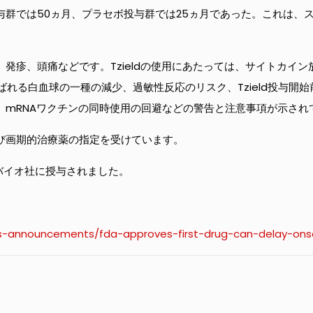
d投与群では50ヵ月、プラセボ投与群では25ヵ月であった。これは
少、発疹、頭痛などです。Tzieldの使用にあたっては、サイトカ
れる白血球の一種の減少、過敏性反応のリスク、Tzield投与開
チン、mRNAワクチンの同時使用の回避などの警告と注意事項が示され
よび画期的治療薬の指定を受けています。
・バイオ社に授与されました。
s-announcements/fda-approves-first-drug-can-delay-ons