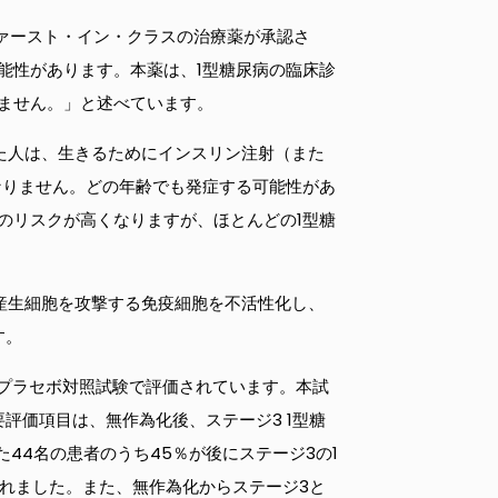
ァースト・イン・クラスの治療薬が承認さ
能性があります。本薬は、1型糖尿病の臨床診
ません。」と述べています。
た人は、生きるためにインスリン注射（また
なりません。どの年齢でも発症する可能性があ
のリスクが高くなりますが、ほとんどの1型糖
リン産生細胞を攻撃する免疫細胞を不活性化し、
す。
ン型プラセボ対照試験で評価されています。本試
要評価項目は、無作為化後、ステージ3 1型糖
た44名の患者のうち45％が後にステージ3の1
されました。また、無作為化からステージ3と