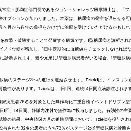
質異常症・肥満症部門長であるジョン・シャレッツ医学博士は、「フ
療オプションが加わりました。本薬は、糖尿病の発症を遅らせる可
数ヶ月から数年の負担をかけずに治療を受けていただけるかもしれ
胞を攻撃・破壊することで発症する病気です。1型糖尿病と診断され
どブドウ糖が増加し、1日中定期的に血糖値をチェックしなければ
に診断されます。親や兄弟に1型糖尿病患者がいる場合、1型糖尿病
型糖尿病のステージ3への進行を遅延させます。Tzieldは、インス
性があります。Tzieldは、1日1回、連続14日間点滴静注されま
の1型糖尿病患者76名を対象とした無作為化二重盲検イベントドリブ
を1日1回、14日間、静脈内注射で無作為に投与しました。有効性の主
の結果、中央値51カ月の追跡期間において、Tzieldを投与され
与された32名の患者のうち72％がステージ2の1型糖尿病と診断