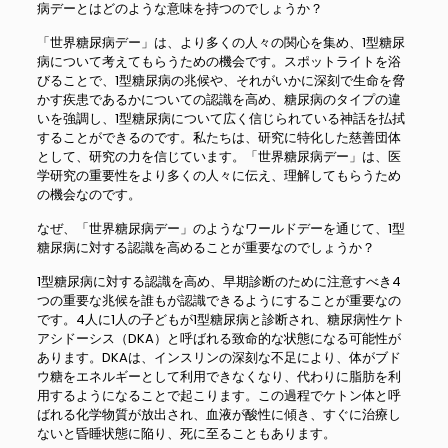
病デーとはどのような意味を持つのでしょうか？
「世界糖尿病デー」は、より多くの人々の関心を集め、1型糖尿
病について考えてもらうための機会です。スポットライトを浴
びることで、1型糖尿病の兆候や、それがいかに深刻で生命を脅
かす疾患であるかについての認識を高め、糖尿病のタイプの違
いを強調し、1型糖尿病について広く信じられている神話を払拭
することができるのです。私たちは、研究に特化した慈善団体
として、研究の力を信じています。「世界糖尿病デー」は、医
学研究の重要性をより多くの人々に伝え、理解してもらうため
の機会なのです。
なぜ、「世界糖尿病デー」のようなワールドデーを通じて、1型
糖尿病に対する認識を高めることが重要なのでしょうか？
1型糖尿病に対する認識を高め、早期診断のために注意すべき4
つの重要な兆候を誰もが認識できるようにすることが重要なの
です。4人に1人の子どもが1型糖尿病と診断され、糖尿病性ケト
アシドーシス（DKA）と呼ばれる致命的な状態になる可能性が
あります。DKAは、インスリンの深刻な不足により、体がブド
ウ糖をエネルギーとして利用できなくなり、代わりに脂肪を利
用するようになることで起こります。この過程でケトン体と呼
ばれる化学物質が放出され、血液が酸性に傾き、すぐに治療し
ないと昏睡状態に陥り、死に至ることもあります。