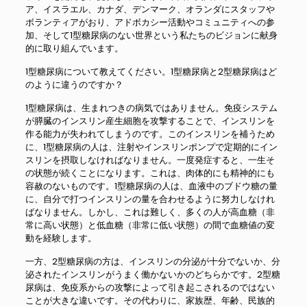
ア、イスラエル、カナダ、デンマーク、オランダにスタッフや
ボランティアがおり、アドボカシー活動やコミュニティへの参
加、そして1型糖尿病のない世界という私たちのビジョンに献身
的に取り組んでいます。
1型糖尿病について教えてください。1型糖尿病と2型糖尿病はど
のように違うのですか？
1型糖尿病は、生まれつきの病気ではありません。免疫システム
が膵臓のインスリン産生細胞を攻撃することで、インスリンを
作る能力が失われてしまうのです。このインスリンを補うため
に、1型糖尿病の人は、注射やインスリンポンプで定期的にイン
スリンを摂取しなければなりません。一度発症すると、一生そ
の状態が続くことになります。これは、肉体的にも精神的にも
容赦のないものです。1型糖尿病の人は、血液中のブドウ糖の量
に、自分で打つインスリンの量を合わせるように努力しなけれ
ばなりません。しかし、これは難しく、多くの人が高血糖（非
常に高い状態）と低血糖（非常に低い状態）の間で血糖値の変
動を経験します。
一方、2型糖尿病の方は、インスリンの分泌が十分でないか、分
泌されたインスリンがうまく働かないかのどちらかです。2型糖
尿病は、免疫系からの攻撃によって引き起こされるのではない
ことが大きな違いです。その代わりに、家族歴、年齢、民族的