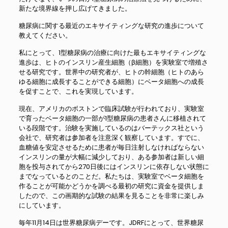
新たな境界線を押し広げてきました。
糖尿病に関する最近のエキサイティングな研究の進歩について
教えてください。
私にとって、1型糖尿病の治療に向けた最もエキサイティングな
進歩は、ヒトのインスリン産生細胞（β細胞）を実験室で増殖さ
せる研究です。世界中の研究者が、ヒトの幹細胞（ヒトのあら
ゆる細胞に成長することができる細胞）にベータ細胞への成長
を促すことで、これを実現しています。
現在、アメリカのボストンで臨床試験が行われており、実験室
で育ったベータ細胞の一部が1型糖尿病の患者さんに移植されて
いる段階です。治験を実施しているのはバーテックス社という
会社で、研究者は参加者を注意深く観察しています。すでに、
血糖値を安定させるために患者が毎日注射しなければならない
インスリンの量が大幅に減少しており、ある参加者は新しい細
胞を投与されてから270日後にはインスリンに依存しない状態に
までなっているとのことだ。私たちは、実験室でベータ細胞を
作ることが可能かどうかを調べる最初の研究に資金を提供しま
したので、この画期的な試験の結果を見ることを非常に楽しみ
にしています。
毎年11月14日は世界糖尿病デーです。JDRFにとって、世界糖尿