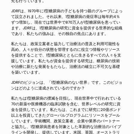
究も行っています。
JDRFは、1970年に1型糖尿病の子どもを持つ親のグループによっ
て設立されました。それ以来、1型糖尿病の発症率は毎年約4％
ずつ増加し、現在では世界中で870万人が1型糖尿病を患ってい
ます。JDRFは、1型糖尿病の研究に資金を提供する世界的な組織
であり、私たちの強みは、その独自の焦点にあります。
私たちは、政策立案者と協力して治療法の普及と利用可能性を
高め、人々が自分の状態を管理するのに役立つ情報やリソース
を提供することで、1型糖尿病とともに生きるすべての人々を支
援しています。私たちが資金を提供する研究は、糖尿病の技術
や治療に新たな発展をもたらし、治療法の確立に不可欠な基礎
を築いています。
JDRFのビジョンは、「1型糖尿病のない世界」です。このビジョ
ンはどのように達成されているのですか？
私たちは1型糖尿病の撲滅を目指し、現在世界中で行われている
70の新薬や医療機器の臨床試験を含む、世界レベルの研究に資
金を提供しています。私たちは、これまでに研究に20億ポンド
以上を投資してきたグローバルプログラムにリソースをプール
しています。学術機関、政策立案者、企業や業界のパートナー
と協力し、1型糖尿病患者を対象とした革新的な治療法のパイプ
ラインを開発し、提供しています。米国、英国、オーストラリ