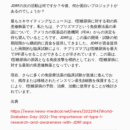
JDRFの次の活動は何ですか？今後、何か面白いプロジェクトが
あるのでしょうか？
最もエキサイティングなニュースは、1型糖尿病に対する初の疾
患修飾薬です。私たちは、テプリズマブという免疫療法薬の承
認について、アメリカの医薬品行政機関（FDA）からの決定を
待ち望んでいるところです。JDRFは、この薬の開発・試験の初
期段階から継続的に資金を提供してきました。JDRFが資金提供
した画期的な臨床試験により、テプリズマブは1型糖尿病を最大
で3年遅らせることができることが示されています。この薬は、
1型糖尿病の原因となる免疫攻撃を標的としており、1型糖尿病に
対する最初の疾患修飾薬となっています。
現在、さらに多くの免疫療法薬の臨床試験が急速に進んでお
り、残存または移植されたインスリン産生β細胞を保護すること
により、1型糖尿病の予防、治療、治癒に使用することが検討さ
れています。
出典
https://www.news-medical.net/news/20221114/World-
Diabetes-Day-2022-The-importance-of-type-1-
research-and-awareness-with-JDRF.aspx