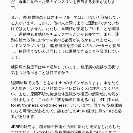
だ、食事に見合った量のインスリンを投与する必要がありま
す。
また、1型糖尿病の人はスポーツをしてはいけないと誤解してい
る人がいます。しかし、他の人と同じように運動ができないわ
けではありません。ただし、血糖値が安定していることを確認
し、運動中も血糖値をチェックすることが必要です。また、運
動を始める前におやつを食べる必要があるかもしれません。ロ
ンドンマラソンには、1型糖尿病を持つ多くのサポーターが参加
し、糖尿病でない人と同じように運動できることを証明してい
ます。
糖尿病の発症率は年々増加しています。糖尿病の兆候や症状で
気をつけるべきことは何ですか？
1型糖尿病であることを示す4つのサインがあります。水をたく
さん飲み、いつもより頻繁にトイレに行く人に注意してくださ
い。また、原因不明の急激な体重減少や極度の疲労感にも気を
つけましょう。これらの症状を簡単に覚えるには、4T（Thirst,
toilet, thinness, and tiredness）といいます。誰でも1型糖尿病
になる可能性があるので、誰もがこの4つの症状に気をつける必
要があります。
JDRFの研究は、糖尿病の技術や治療に新たな発展をもたらした
だけでなく、いつの日か1型糖尿病の治療法を見つけるために、