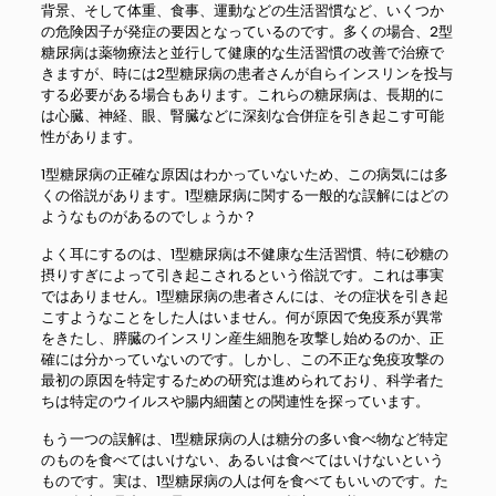
背景、そして体重、食事、運動などの生活習慣など、いくつか
の危険因子が発症の要因となっているのです。多くの場合、2型
糖尿病は薬物療法と並行して健康的な生活習慣の改善で治療で
きますが、時には2型糖尿病の患者さんが自らインスリンを投与
する必要がある場合もあります。これらの糖尿病は、長期的に
は心臓、神経、眼、腎臓などに深刻な合併症を引き起こす可能
性があります。
1型糖尿病の正確な原因はわかっていないため、この病気には多
くの俗説があります。1型糖尿病に関する一般的な誤解にはどの
ようなものがあるのでしょうか？
よく耳にするのは、1型糖尿病は不健康な生活習慣、特に砂糖の
摂りすぎによって引き起こされるという俗説です。これは事実
ではありません。1型糖尿病の患者さんには、その症状を引き起
こすようなことをした人はいません。何が原因で免疫系が異常
をきたし、膵臓のインスリン産生細胞を攻撃し始めるのか、正
確には分かっていないのです。しかし、この不正な免疫攻撃の
最初の原因を特定するための研究は進められており、科学者た
ちは特定のウイルスや腸内細菌との関連性を探っています。
もう一つの誤解は、1型糖尿病の人は糖分の多い食べ物など特定
のものを食べてはいけない、あるいは食べてはいけないという
ものです。実は、1型糖尿病の人は何を食べてもいいのです。た