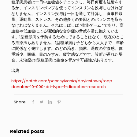
糖尿病患者は一日中血糖値をチェックし、毎日何度も注射をす
るか、インスリンポンプを使ってインスリンを投与しなければ
なりません。インスリン投与は一日を通して計算し、食事摂取
量、運動量、ストレス、その他多くの要因とのバランスを取ら
なければなりません。それはしばしば “推測ゲーム “であり、高
血糖や低血糖による壊滅的な合併症の脅威を常に抱えていま
す。1型糖尿病を予防するためにできることはなく、現在のとこ
ろ治療法もありません。1型糖尿病は子どもから大人まで、年齢
に関係なく発症します。のどの渇き、頻尿、過度の空腹感、体
重減少、頭痛、目のかすみ、疲労感などです。診断が遅れた場
合、未治療の1型糖尿病は生命を脅かす可能性があります。
出典
https://patch.com/pennsylvania/doylestown/topp-
donates-10-000-dri-type-1-diabetes-research
Share
Related posts