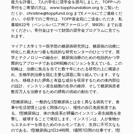
復力を評価し、7人の学生に奨学金を授与しました。TOPPへの
寄付をご希望の方は、www.toppfoundation.org をご覧いた
だくか、christine@toppfund.org までEメールにてご連絡くだ
さい。小切手でのご寄付は、TOPP基金宛にご送金いただき、私
書箱622号（ペンシルバニア州ファーロング、18925）までお送
りください。寄付金はすべて財団の奨学金プログラムに充てら
れます。
マイアミ大学ミラー医学部の糖尿病研究所は、糖尿病の治療に
特化した最大かつ最も包括的な研究センターのひとつです。医
学とテクノロジーの融合が、糖尿病治療のための包括的かつ学
際的なアプローチであるDRI戦略のビジョンを支えている。この
戦略は、治療に焦点を当てた数十年にわたる研究の上に構築さ
れ、生物学的治療を阻む主要な課題に取り組んでいます。すな
わち、移植された膵島と有益な成分を収容するための体内部位
の設計、インスリン産生細胞の生存の維持、そして糖尿病患者
数百万人を治療するための膵島の供給の創出です。
1型糖尿病は、一般的な2型糖尿病とは全く異なる病気です。食
事や生活習慣とは全く関係のない、慢性の自己免疫疾患であ
る。1型糖尿病は、体の免疫系が膵臓のインスリン産生細胞を攻
撃し、破壊することで発症します。インスリンは、人が食物か
らエネルギーを得るためのホルモンであり、生存に不可欠なも
のである。1型糖尿病は1日24時間、1週間7日間の仕事です。1型