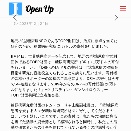
2023年12月24日
地元の1型糖尿病NPOであるTOPP財団は、治療に焦点を当てた
研究のため、糖尿病研究所に1万ドルの寄付を行いました。
11月14日、世界糖尿病デーを記念して、地元の1型糖尿病非営利
団体であるTOPP財団は、糖尿病研究所（DRI）に1万ドルの寄付
を行いました。「DRIへの1万ドルの寄付は、1型糖尿病の治癒を
目指す研究に直接役立てられることを誇りに思います。寄付者
の皆様やサポーターの皆様のご厚意により、DRIへの寄付は今年
で5年連続となります。2019年からのDRIへの寄付総額は11万ド
ルになりました！」-クリスティン・ガンシオロウスキー、
TOPP財団共同設立者兼会長。
糖尿病研究所財団のトム・カーリャ上級副社長は、「1型糖尿病
患者を愛する人々が糖尿病研究所財団に寄付してくださるの
は、いつも嬉しいことです。この寄付は、私たちの治療に焦点
を当てた活動の資金源として感謝されると同時に、私たちの活
動や研究者たちの仕事を信じてくれている多くの地域社会が全