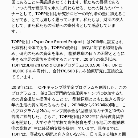
国にあることを再認識させてくれます。私たちの目標である
「いつの日か糖尿病を永久に終わらせる」ための努力のパート
ナーとして、TOPP財団を研究所ロビーの寄付者の壁に加えるこ
とができ、とても嬉しく思っています。私たちは、財団の友人
として、また私たちの活動への寄付者として感謝していま
す。」
TOPP財団（Type One Parent Project）は2016年に設立され
た非営利団体である。TOPPの使命は、病気に対する認識を高
め、研究のための資金を集め、1型糖尿病の日々の困難とともに
生きる地元の家族を支援することです。2016年の発足以来、
TOPPはJDRFのFund a Cureプログラムに60,500ドル、DRIに
110,000ドルを寄付し、合計170,500ドルを治療研究に直接役立
てています。
2018年には、TOPPキャンプ奨学金プログラムを創設した。この
プログラムは、1泊2日の専門的な糖尿病キャンプに参加するた
めの資金援助を提供することで、1型糖尿病とともに生きる青少
年の生活の質を高めるものです。2018年から2023年の間に、こ
のプログラムは21のキャンプ奨学金を1型糖尿病の子供と10代の
若者に授与した。さらに、TOPP財団は2022年に高等教育奨学
金を開始し、大学や専門学校で高等教育を受ける地元の1型糖尿
病の高校3年生に経済的支援を提供しています。現在までに、
TOPPは、容赦ない病気と向き合いながら、日々見せる強さと回