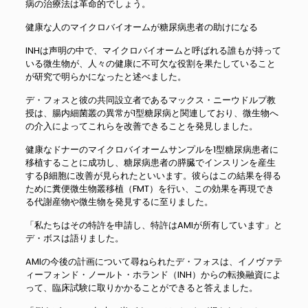
病の治療法は革命的でしょう。
健康な人のマイクロバイオームが糖尿病患者の助けになる
INHは声明の中で、マイクロバイオームと呼ばれる誰もが持って
いる微生物が、人々の健康に不可欠な役割を果たしていること
が研究で明らかになったと述べました。
デ・フォスと彼の共同設立者であるマックス・ニーウドルプ教
授は、腸内細菌叢の異常が1型糖尿病と関連しており、微生物へ
の介入によってこれらを改善できることを発見しました。
健康なドナーのマイクロバイオームサンプルを1型糖尿病患者に
移植することに成功し、糖尿病患者の膵臓でインスリンを産生
するβ細胞に改善が見られたといいます。彼らはこの結果を得る
ために糞便微生物叢移植（FMT）を行い、この効果を再現でき
る代謝産物や微生物を発見するに至りました。
「私たちはその特許を申請し、特許はAMIが所有しています」と
デ・ボスは語りました。
AMIの今後の計画について尋ねられたデ・フォスは、イノヴァテ
ィーフォンド・ノールト・ホランド（INH）からの転換融資によ
って、臨床試験に取りかかることができると答えました。