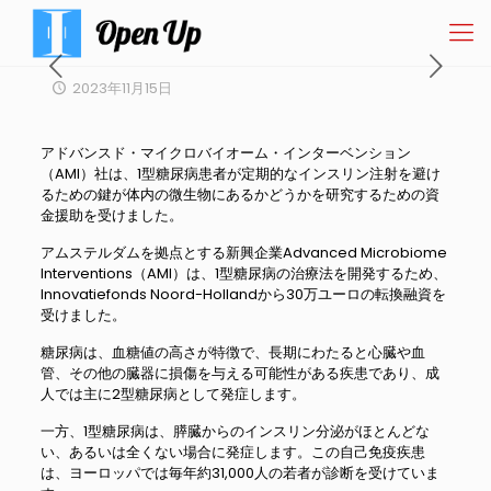
2023年11月15日
アドバンスド・マイクロバイオーム・インターベンション
（AMI）社は、1型糖尿病患者が定期的なインスリン注射を避け
るための鍵が体内の微生物にあるかどうかを研究するための資
金援助を受けました。
アムステルダムを拠点とする新興企業Advanced Microbiome
Interventions（AMI）は、1型糖尿病の治療法を開発するため、
Innovatiefonds Noord-Hollandから30万ユーロの転換融資を
受けました。
糖尿病は、血糖値の高さが特徴で、長期にわたると心臓や血
管、その他の臓器に損傷を与える可能性がある疾患であり、成
人では主に2型糖尿病として発症します。
一方、1型糖尿病は、膵臓からのインスリン分泌がほとんどな
い、あるいは全くない場合に発症します。この自己免疫疾患
は、ヨーロッパでは毎年約31,000人の若者が診断を受けていま