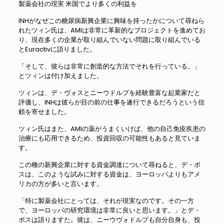
製薬会社の現実 米国でより多くの利益を
INHがなぜこの糖尿病新興企業に興味を持ったかについて尋ねら
れたツィン氏は、AMIは非常に革新的なプロジェクトを進めてお
り、現在多くの企業が取り組んでいない問題に取り組んでいる
とEuractivに語りました。
「そして、彼らは非常に創造的な方法でそれを行っている。」
とツィンは付け加えました。
ツィンは、デ・ヴォスとニーウドルプを経験豊富な起業家だと
評価し、INHは彼らが目の前の仕事を遂行できるだろうという信
頼を寄せました。
ツィン氏はまた、AMIの薬がうまくいけば、他の自己免疫疾患の
治療にも応用できるため、投資回収の可能性もあると見ていま
す。
この種の新興企業に対する資金調達について尋ねると、デ・ボ
スは、このような試みに対する資金は、ヨーロッパよりもアメ
リカの方が多いと言います。
「特に製薬会社にとっては、それが現実なのです。その一方
で、ヨーロッパの研究環境は非常に良いと思います。」とデ・
ボスは語りますた。彼は、ニーウヴォドルプも自分自身も、投