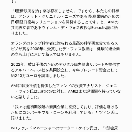
す。
「1型糖尿病を治す薬は存在しません。ですから、私たちの目標
は、アンメット・クリニカル・ニーズである1型糖尿病のための1
日1回経口投与ソリューションを開発することです」と、AMIの
共同設立者であるウィレム・デ・ヴォス教授はEuractiv誌に語
りました。
オランダのトップ科学者に贈られる最高の科学研究賞であるス
ピノザ賞を2008年に受賞したデ・フォス教授は、健康関連企業
の立ち上げにおいて新人ではありません。
2022年、彼は子供のためのデジタル腸内健康サポートを提供す
るアルバ・ヘルス社を共同設立し、今年プレシード資金として
約240万ユーロを調達しました。
AMIに転換社債を提供したファンドの投資アナリスト、ジェニ
ー・ツィン氏はEuractivに対し、AMIはまだ評価額を持っていな
いと語りました。
「我々は超初期段階の新興企業に投資しており、評価を避ける
ためにコンバーチブル・ローンを利用している」とツィン氏は
語りました。
INHファンドマネージャーのウーター・ケイジ氏は、「1型糖尿