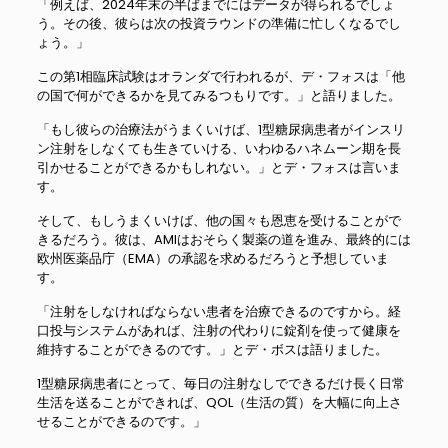
「例えば、2024年末の半ばまでにはデータが得られるでしょ
う。その後、彼らは次の投資ラウンドの準備に忙しくなるでし
ょう。」
この第1相臨床試験はオランダで行われるが、デ・フォスは「他
の国で何ができるかを見てみるつもりです。」と語りました。
「もし彼らの治療法がうまくいけば、1型糖尿病患者がインスリ
ン注射をしなくても生きていける、いわゆるハネムーン期を長
引かせることができるかもしれない。」とデ・フォスは言いま
す。
そして、もしうまくいけば、他の国々も恩恵を受けることがで
きるだろう。彼は、AMIはおそらく製薬の道を進み、最終的には
欧州医薬品庁（EMA）の承認を求めるだろうと予想していま
す。
「注射をしなければならない患者を治療できるのですから。経
口投与システムがあれば、注射の代わりに錠剤を使って健康を
維持することができるのです。」とデ・ボスは語りました。
1型糖尿病患者にとって、毎日の注射なしでできるだけ長く日常
生活を送ることができれば、QOL（生活の質）を大幅に向上さ
せることができるのです。」