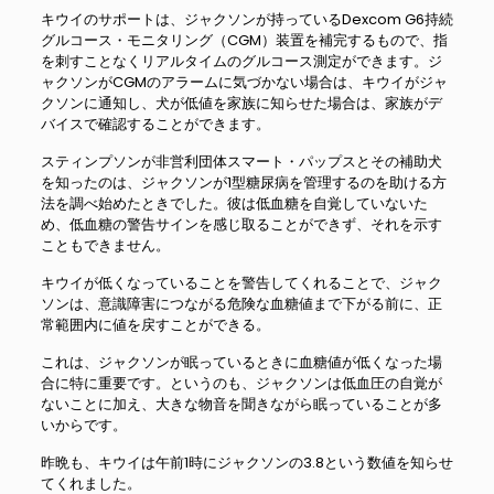
キウイのサポートは、ジャクソンが持っているDexcom G6持続
グルコース・モニタリング（CGM）装置を補完するもので、指
を刺すことなくリアルタイムのグルコース測定ができます。ジ
ャクソンがCGMのアラームに気づかない場合は、キウイがジャ
クソンに通知し、犬が低値を家族に知らせた場合は、家族がデ
バイスで確認することができます。
スティンプソンが非営利団体スマート・パップスとその補助犬
を知ったのは、ジャクソンが1型糖尿病を管理するのを助ける方
法を調べ始めたときでした。彼は低血糖を自覚していないた
め、低血糖の警告サインを感じ取ることができず、それを示す
こともできません。
キウイが低くなっていることを警告してくれることで、ジャク
ソンは、意識障害につながる危険な血糖値まで下がる前に、正
常範囲内に値を戻すことができる。
これは、ジャクソンが眠っているときに血糖値が低くなった場
合に特に重要です。というのも、ジャクソンは低血圧の自覚が
ないことに加え、大きな物音を聞きながら眠っていることが多
いからです。
昨晩も、キウイは午前1時にジャクソンの3.8という数値を知らせ
てくれました。