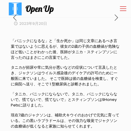
2023年9月20日
「パニックになるな」と「生か死か」は同じ文章にあるべき言
葉ではないように思えるが、彼女の2歳の子供の血糖値が危険な
ほど低いことがわかった後、医師がタニカ・スティンプソンに
言ったのはまさにこの言葉でした。
タニカが頻尿や常に気分が悪いなどの症状について言及したと
き、ジャクソンはウイルス感染後のデイケアの許可のために一
般医に来ていました。 そこで医師は彼の血糖値を検査し、すぐ
に病院へ送り、そこで 1 型糖尿病と診断されました。
「タニカ、パニックにならないで。タニカ、パニックにならな
いで。慌てないで、慌てないで」とスティンプソンは9Honey
Petsに語りました。
現在7歳のジャクソンは、補助犬キウイのおかげで元気に育って
いる。この黒いラブラドールは、その強力な嗅覚でジャクソン
の血糖値が低くなると家族に知らせてくれます。