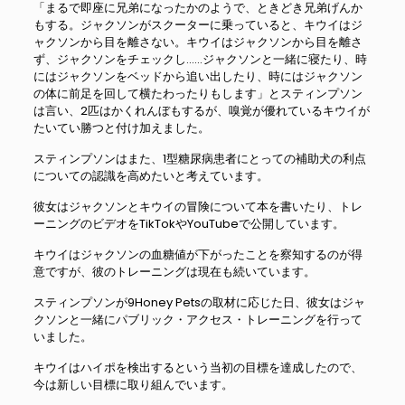
「まるで即座に兄弟になったかのようで、ときどき兄弟げんか
もする。ジャクソンがスクーターに乗っていると、キウイはジ
ャクソンから目を離さない。キウイはジャクソンから目を離さ
ず、ジャクソンをチェックし……ジャクソンと一緒に寝たり、時
にはジャクソンをベッドから追い出したり、時にはジャクソン
の体に前足を回して横たわったりもします」とスティンプソン
は言い、2匹はかくれんぼもするが、嗅覚が優れているキウイが
たいてい勝つと付け加えました。
スティンプソンはまた、1型糖尿病患者にとっての補助犬の利点
についての認識を高めたいと考えています。
彼女はジャクソンとキウイの冒険について本を書いたり、トレ
ーニングのビデオをTikTokやYouTubeで公開しています。
キウイはジャクソンの血糖値が下がったことを察知するのが得
意ですが、彼のトレーニングは現在も続いています。
スティンプソンが9Honey Petsの取材に応じた日、彼女はジャ
クソンと一緒にパブリック・アクセス・トレーニングを行って
いました。
キウイはハイポを検出するという当初の目標を達成したので、
今は新しい目標に取り組んでいます。