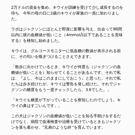
2万ドルの資金を集め、キウイが訓練を受けて少し成長するのを
待ち、今年の母の日に2歳のキウイが家族の一員に加わりまし
た。
ラボはジャクソンにほとんど即座に影響を与え、出会って1時間
以内に彼の血糖値が低いこと（4mmol/L以下であることを意味
する）を検知し始めました。
キウイは、グルコースモニターに低血糖の数値が表示される前
に、その匂いを嗅ぎつけることさえできます。
「散歩に出かけているとき、キウイが何度も（ジャクソンの血
糖値が低いことを）知らせてくることがあるんです。それで私
は、『よし、今はこのままにしておこう』と思った。それで私
たちは歩き続けたが、キウイは警告を発し続けた。それでジャ
クソンの糖度をもう一度チェックしたら、3.6でした。」
「キウイも糖度が下がっていることを察知したのでしょう。キ
ウイの鼻はすごいんです」。
この犬はジャクソンの血糖値が低いことを知る手助けをするだ
けでなく、病院で血液検査や治療を受けているときもジャクソ
ンを落ち着かせ、”兄弟のような絆 “を育んでいます。