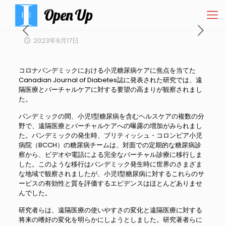
2023年9月17日
コロナパンデミックにおける小児糖尿病ケアに焦点を当てた
Canadian Journal of Diabetes誌に発表された研究では、遠
隔医療とバーチャルケアに対する要望の高まりが観察されまし
た。
パンデミックの間、小児1型糖尿病を含むヘルスケアの複数の分
野で、遠隔医療とバーチャルケアへの曝露の増加がみられまし
た。パンデミックの発生時、ブリティッシュ・コロンビア小児
病院（BCCH）の糖尿病チームは、対面での定期的な糖尿病診
察から、ビデオや電話による完全なバーチャル診療に移行しま
した。このような移行はパンデミック発生時に世界のさまざま
な地域で観察されましたが、小児1型糖尿病に対するこれらのサ
ービスの有効性と質を評価するエビデンスはほとんどありませ
んでした。
研究者らは、遠隔医療の使いやすさの変化と遠隔医療に対する
将来の嗜好の変化を明らかにしようとしました。研究著者らに