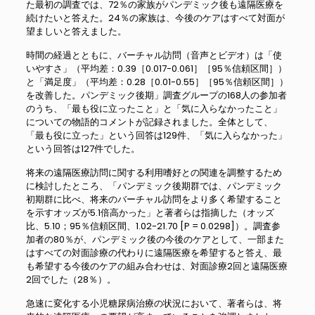
た最初の調査では、72％の家族がパンデミック後も遠隔医療を
続けたいと答えた。24％の家族は、今後のケアはすべて対面が
望ましいと答えました。
時間の経過とともに、バーチャル訪問（音声とビデオ）は「使
いやすさ」（平均差：0.39［0.017-0.061］［95％信頼区間］）
と「満足度」（平均差：0.28［0.01-0.55］［95％信頼区間］）
を改善した。パンデミック後期」調査グループの168人の参加者
のうち、「最も役に立ったこと」と「気に入らなかったこと」
についての物語的コメントが記録されました。全体として、
「最も役に立った」という回答は129件、「気に入らなかった」
という回答は127件でした。
将来の遠隔医療訪問に関する利用嗜好との関連を調整するため
に検討したところ、「パンデミック後期群では、パンデミック
初期群に比べ、将来のバーチャル訪問をより多く希望すること
を示すオッズが5.1倍高かった」と著者らは指摘した（オッズ
比、5.10；95％信頼区間、1.02-21.70 [P = 0.0298]）。調査参
加者の80％が、パンデミック後の今後のケアとして、一部また
はすべての対面診療の代わりに遠隔医療を希望すると答え、最
も希望する今後のケアの組み合わせは、対面診療2回と遠隔医療
2回でした（28％）。
急速に変化する小児糖尿病治療の状況において、著者らは、将