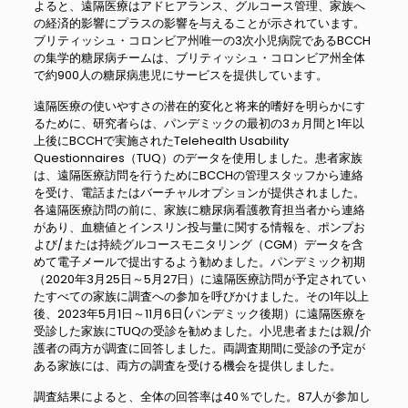
よると、遠隔医療はアドヒアランス、グルコース管理、家族へ
の経済的影響にプラスの影響を与えることが示されています。
ブリティッシュ・コロンビア州唯一の3次小児病院であるBCCH
の集学的糖尿病チームは、ブリティッシュ・コロンビア州全体
で約900人の糖尿病患児にサービスを提供しています。
遠隔医療の使いやすさの潜在的変化と将来的嗜好を明らかにす
るために、研究者らは、パンデミックの最初の3ヵ月間と1年以
上後にBCCHで実施されたTelehealth Usability
Questionnaires（TUQ）のデータを使用しました。患者家族
は、遠隔医療訪問を行うためにBCCHの管理スタッフから連絡
を受け、電話またはバーチャルオプションが提供されました。
各遠隔医療訪問の前に、家族に糖尿病看護教育担当者から連絡
があり、血糖値とインスリン投与量に関する情報を、ポンプお
よび/または持続グルコースモニタリング（CGM）データを含
めて電子メールで提出するよう勧めました。パンデミック初期
（2020年3月25日～5月27日）に遠隔医療訪問が予定されてい
たすべての家族に調査への参加を呼びかけました。その1年以上
後、2023年5月1日～11月6日(パンデミック後期）に遠隔医療を
受診した家族にTUQの受診を勧めました。小児患者または親/介
護者の両方が調査に回答しました。両調査期間に受診の予定が
ある家族には、両方の調査を受ける機会を提供しました。
調査結果によると、全体の回答率は40％でした。87人が参加し