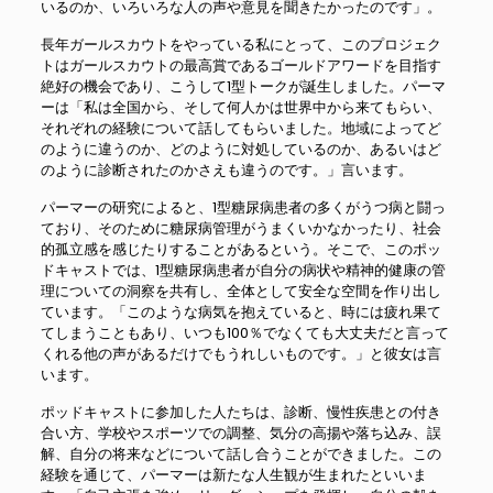
いるのか、いろいろな人の声や意見を聞きたかったのです」。
長年ガールスカウトをやっている私にとって、このプロジェク
トはガールスカウトの最高賞であるゴールドアワードを目指す
絶好の機会であり、こうして1型トークが誕生しました。パーマ
ーは「私は全国から、そして何人かは世界中から来てもらい、
それぞれの経験について話してもらいました。地域によってど
のように違うのか、どのように対処しているのか、あるいはど
のように診断されたのかさえも違うのです。」言います。
パーマーの研究によると、1型糖尿病患者の多くがうつ病と闘っ
ており、そのために糖尿病管理がうまくいかなかったり、社会
的孤立感を感じたりすることがあるという。そこで、このポッ
ドキャストでは、1型糖尿病患者が自分の病状や精神的健康の管
理についての洞察を共有し、全体として安全な空間を作り出し
ています。「このような病気を抱えていると、時には疲れ果て
てしまうこともあり、いつも100％でなくても大丈夫だと言って
くれる他の声があるだけでもうれしいものです。」と彼女は言
います。
ポッドキャストに参加した人たちは、診断、慢性疾患との付き
合い方、学校やスポーツでの調整、気分の高揚や落ち込み、誤
解、自分の将来などについて話し合うことができました。この
経験を通じて、パーマーは新たな人生観が生まれたといいま