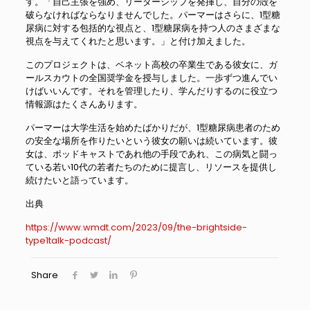
す。「自己主張を強め、リーダーシップを発揮し、自分の殻を
破らなければならなりませんでした。パーマーはさらに、1型糖
尿病に対する包括的な視点と、1型糖尿病を持つ人のさまざまな
視点を与えてくれたと思います。」と付け加えました。
このプロジェクトは、ベネット高校の卒業生である彼女に、ガ
ールスカウトの全国奨学金を授与しました。一歩ずつ進んでい
けばいいんです。それを管理したり、学んだりするのに役立つ
情報源はたくさんあります。
パーマーは大学生活を始めたばかりだが、1型糖尿病患者のため
の安全な場所を作りたいという彼女の願いは続いています。彼
女は、ポッドキャストであれ他の手段であれ、この病気と闘っ
ている若い10代の若者たちのために提言し、リソースを提供し
続けたいと語っています。
出典
https://www.wmdt.com/2023/09/the-brightside-
type1talk-podcast/
Share