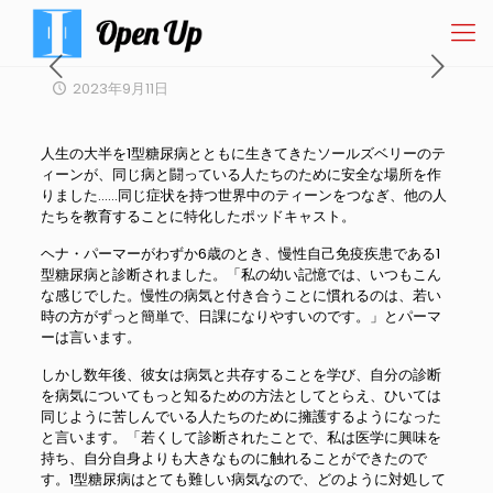
2023年9月11日
人生の大半を1型糖尿病とともに生きてきたソールズベリーのテ
ィーンが、同じ病と闘っている人たちのために安全な場所を作
りました……同じ症状を持つ世界中のティーンをつなぎ、他の人
たちを教育することに特化したポッドキャスト。
ヘナ・パーマーがわずか6歳のとき、慢性自己免疫疾患である1
型糖尿病と診断されました。「私の幼い記憶では、いつもこん
な感じでした。慢性の病気と付き合うことに慣れるのは、若い
時の方がずっと簡単で、日課になりやすいのです。」とパーマ
ーは言います。
しかし数年後、彼女は病気と共存することを学び、自分の診断
を病気についてもっと知るための方法としてとらえ、ひいては
同じように苦しんでいる人たちのために擁護するようになった
と言います。「若くして診断されたことで、私は医学に興味を
持ち、自分自身よりも大きなものに触れることができたので
す。1型糖尿病はとても難しい病気なので、どのように対処して