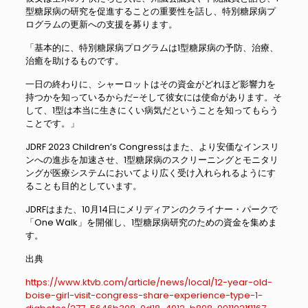
型糖尿病の研究を促進することの重要性を話し、特別糖尿病プ
ログラムの更新への支援を募ります。
「基本的に、特別糖尿病プログラムは1型糖尿病の予防、治療、
治癒を助けるものです。
一日の終わりに、シャーロットはその資金がどれほど影響力を
持つかを知っているからだ–そして彼女には使命があります。そ
して、1型は本当に生きにくい病気だということを知ってもらう
ことです。」
JDRF 2023 Children’s Congressはまた、より安価なインスリ
ンへの進歩を加速させ、1型糖尿病のスクリーニングとモニタリ
ングが医療システムにおいてより広く受け入れられるようにす
ることも目的としています。
JDRFはまた、10月14日にメリディアンのクライナー・パークで
「One Walk」を開催し、1型糖尿病研究のための資金を集めま
す。
出典
https://www.ktvb.com/article/news/local/12-year-old-
boise-girl-visit-congress-share-experience-type-1-