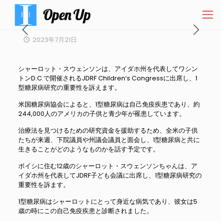
2023年7月21日
シャーロット・スウェンソンは、アイダホ州を代表してワシン
トンD.C.で開催されるJDRF Children’s Congressに出席し、1
型糖尿病研究の重要性を訴えます。
米国糖尿病協会によると、1型糖尿病は自己免疫疾患であり、約
244,000人のアメリカの子供と青少年が罹患しています。
治療法を見つけるための研究資金を援助するため、全米の子供
たちが来週、下院議員や州議会議員と面会し、1型糖尿病と共に
生きることがどのようなものかを話す予定です。
ボイシに住む12歳のシャーロット・スウェンソンちゃんは、ア
イダホ州を代表してJDRF子ども会議に出席し、1型糖尿病研究の
重要性を訴ます。
1型糖尿病はシャーロットにとって身近な病気であり、彼女は5
歳の時にこの自己免疫疾患と診断されました。