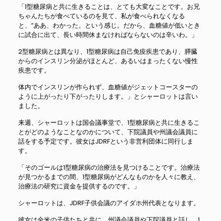
「1型糖尿病と共に生きることは、とても大変なことです。お兄
ちゃんたちが食べているのを見て、私が食べられなくなる
と、”ああ、わかった。という感じ。だから、血糖値が低いとき
に試合に出て、長い時間休まなければならないのは辛いわ。」
2型糖尿病とは異なり、1型糖尿病は自己免疫疾患であり、膵臓
からのインスリン分泌がほとんど、あるいはまったくない慢性
疾患です。
体内でインスリンが作られず、血糖値がジェットコースターの
ように上がったり下がったりします。」とシャーロットは言い
ました。
来週、シャーロットは国会議事堂で、1型糖尿病と共に生きるこ
とがどのようなことなのかについて、下院議員や州議会議員に
話をする予定です。彼女はJDRFという非営利団体に同行しま
す。
「そのゴールは1型糖尿病の治療法を見つけることです。治療法
が見つかるまでの間、1型糖尿病がどんなものかを人々に教え、
治療法の研究に資金を提供するのです。」
シャーロットは、JDRF子供会議のアイダホ州代表となります。
彼女は全米の子供たちと共に、州議会議員や下院議員と話し、1