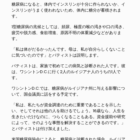
糖尿病になると、体内でインスリンが十分に作られないか、イ
ンスリンがうまく使われないため、体内に糖分が蓄積されま
す。
1型糖尿病の兆候としては、頻尿、極度の喉の渇きや口の渇き、
疲労や脱力感、食欲増進、原因不明の体重減少などがありま
す。
「私は体がだるかったんです。母は、私が自分らしくないこと
に気づいたのです」とバティストは説明します。
バティストは、家族で初めてこの病気と診断された人です。彼
は、ワシントンD.C.に行く2人のルイジアナ人のうちの1人で
す。
ワシントンD.C.では、糖尿病がルイジアナ州に与える影響につ
いて、国会議員に話をする予定です。
「私は、私たちが資金調達のために重要であることを示した
い、そしてそれは他の人を助けるでしょう。16歳なら、人生を
生きたいだけなのに、つらくなることもある。資金援助や研究
によって、そのような事態を解決することができるのです。」
とバティストは付け加えました。
米国糖尿病協会によると、糖尿病と診断された場合、ルイジア