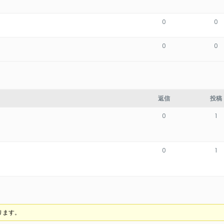
0
0
0
0
返信
投稿
0
1
0
1
ります。