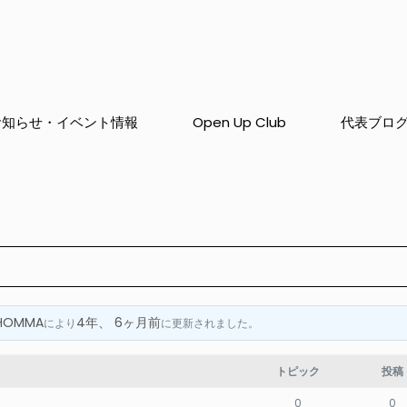
お知らせ・イベント情報
Open Up Club
代表ブロ
HOMMA
4年、 6ヶ月前
により
に更新されました。
トピック
投稿
0
0