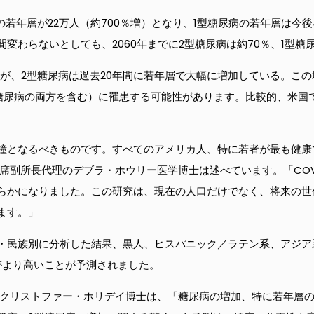
の若年層が22万人（約700％増）となり、1型糖尿病の若年層は今
変わらないとしても、2060年までに2型糖尿病は約70％、1型糖
が、2型糖尿病は過去20年間に若年層で大幅に増加している。この
型糖尿病の両方を含む）に罹患する可能性があります。比較的、米国では2
鐘となるべきものです。すべてのアメリカ人、特に若者が最も健康
席副所長代理のデブラ・ホウリー医学博士は述べています。「COVI
らかになりました。この研究は、現在の人口だけでなく、将来の世
ます。」
・民族別に分析した結果、黒人、ヒスパニック／ラテン系、アジア
がより高いことが予測されました。
るクリストファー・ホリデイ博士は、「糖尿病の増加、特に若年層