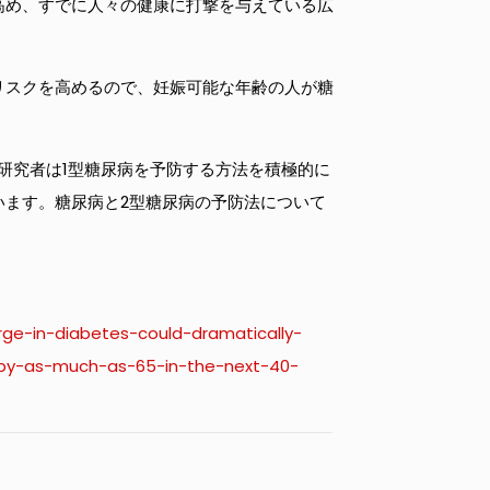
高め、すでに人々の健康に打撃を与えている広
リスクを高めるので、妊娠可能な年齢の人が糖
研究者は1型糖尿病を予防する方法を積極的に
います。糖尿病と2型糖尿病の予防法について
rge-in-diabetes-could-dramatically-
-by-as-much-as-65-in-the-next-40-