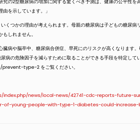
研究の2型糖尿病の増加に関する驚くべき予測は、健康の公平性を
理由を示しています。」
、いくつかの理由が考えられます。母親の糖尿病は子どもの糖尿病
かもしれません。
心臓病や脳卒中、糖尿病合併症、早死にのリスクが高くなります。
糖尿病の危険因子を減らすために取ることができる手段を特定して
es/prevent-type-2 をご覧ください。
s/index.php/news/local-news/42741-cdc-reports-future-su
r-of-young-people-with-type-1-diabetes-could-increase