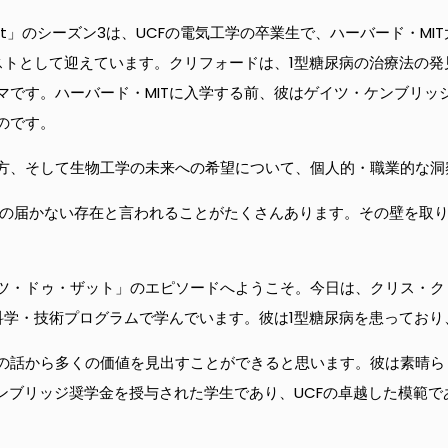
o That」のシーズン3は、UCFの電気工学の卒業生で、ハーバード・
ストとして迎えています。クリフォードは、1型糖尿病の治療法の
マです。ハーバード・MITに入学する前、彼はゲイツ・ケンブリッ
のです。
方、そして生物工学の未来への希望について、個人的・職業的な洞
手の届かない存在と言われることがたくさんあります。その壁を取
ツ・ドゥ・ザット」のエピソードへようこそ。今日は、クリス・ク
康科学・技術プログラムで学んでいます。彼は1型糖尿病を患ってお
の話から多くの価値を見出すことができると思います。彼は素晴ら
ケンブリッジ奨学金を授与された学生であり、UCFの卓越した模範