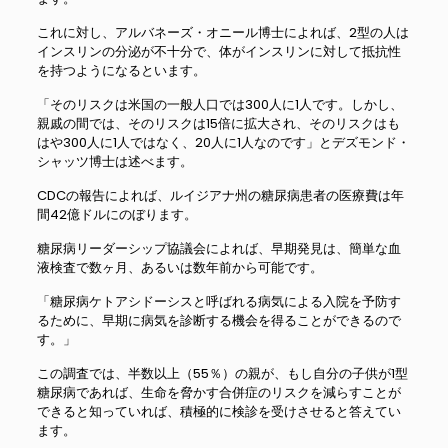
これに対し、アルバネーズ・オニール博士によれば、2型の人は
インスリンの分泌が不十分で、体がインスリンに対して抵抗性
を持つようになるといます。
「そのリスクは米国の一般人口では300人に1人です。しかし、
親戚の間では、そのリスクは15倍に拡大され、そのリスクはも
はや300人に1人ではなく、20人に1人なのです」とデズモンド・
シャッツ博士は述べます。
CDCの報告によれば、ルイジアナ州の糖尿病患者の医療費は年
間42億ドルにのぼります。
糖尿病リーダーシップ協議会によれば、早期発見は、簡単な血
液検査で数ヶ月、あるいは数年前から可能です。
「糖尿病ケトアシドーシスと呼ばれる病気による入院を予防す
るために、早期に病気を診断する機会を得ることができるので
す。」
この調査では、半数以上（55％）の親が、もし自分の子供が1型
糖尿病であれば、生命を脅かす合併症のリスクを減らすことが
できると知っていれば、積極的に検診を受けさせると答えてい
ます。