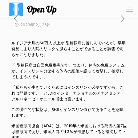
2023年12月26日
ルイジアナ州の50万人以上が1型糖尿病に苦しんでいるが、早期
発見により入院のリスクを減らすことができることが調査で明
らかになりました。
「1型糖尿病は自己免疫疾患です。つまり、体内の免疫システム
が、インスリンを分泌する体内の細胞を誤って攻撃し、破壊し
てしまうのです。」
「私たちが生きていくためにはインスリンが必要ですから、こ
れは問題です。」とJDRFインターナショナルのアナスタシア・
アルバネーゼ・オニール博士は言います。
この慢性的な状態は、身体がインスリン依存であることを意味
します。
米国糖尿病協会（ADA）は、2019年の米国における死因の第7位
は糖尿病であり、米国人口の11.3％が罹患していると指摘してい
ます。