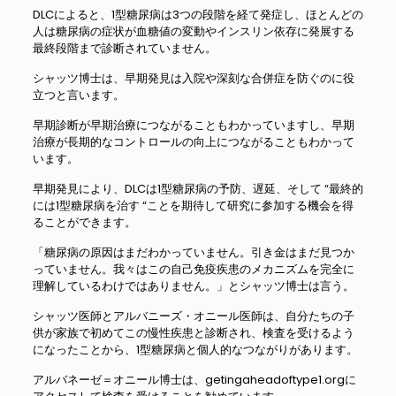
DLCによると、1型糖尿病は3つの段階を経て発症し、ほとんどの
人は糖尿病の症状が血糖値の変動やインスリン依存に発展する
最終段階まで診断されていません。
シャッツ博士は、早期発見は入院や深刻な合併症を防ぐのに役
立つと言います。
早期診断が早期治療につながることもわかっていますし、早期
治療が長期的なコントロールの向上につながることもわかって
います。
早期発見により、DLCは1型糖尿病の予防、遅延、そして “最終的
には1型糖尿病を治す “ことを期待して研究に参加する機会を得
ることができます。
「糖尿病の原因はまだわかっていません。引き金はまだ見つか
っていません。我々はこの自己免疫疾患のメカニズムを完全に
理解しているわけではありません。」とシャッツ博士は言う。
シャッツ医師とアルバニーズ・オニール医師は、自分たちの子
供が家族で初めてこの慢性疾患と診断され、検査を受けるよう
になったことから、1型糖尿病と個人的なつながりがあります。
アルバネーゼ＝オニール博士は、getingaheadoftype1.orgに