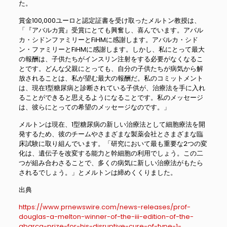
た。
賞金100,000ユーロと認定証書を受け取ったメルトン教授は、
「『アバルカ賞』受賞にとても興奮し、喜んでいます。アバル
カ・シドンファミリーとFiHMに感謝します。アバルカ・シド
ン・ファミリーとFiHMに感謝します。しかし、私にとって最大
の報酬は、子供たちがインスリン注射をする必要がなくなるこ
とです。どんな父親にとっても、自分の子供たちが病気から解
放されることは、私が望む最大の報酬だ。私のコミットメント
は、現在1型糖尿病と診断されている子供が、治療法を手に入れ
ることができると思えるようになることです。私のメッセージ
は、彼らにとっての希望のメッセージなのです。」
メルトンは現在、1型糖尿病の新しい治療法として細胞療法を開
発するため、彼のチームやさまざまな製薬会社とさまざまな臨
床試験に取り組んでいます。「研究において最も重要な2つの変
化は、遺伝子を改変する能力と幹細胞の利用でしょう。この二
つが組み合わさることで、多くの病気に新しい治療法がもたら
されるでしょう。」とメルトンは締めくくりました。
出典
https://www.prnewswire.com/news-releases/prof-
douglas-a-melton-winner-of-the-iii-edition-of-the-
abarca-prize-for-his-disruptive-cure-of-type-1-