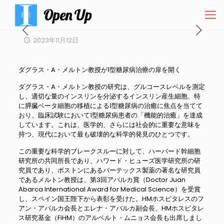
2023年11月12日
ダグラス・A・メルトン教授が1型糖尿病治療の扉を開く
ダグラス・A・メルトン教授の研究は、グルコースレベルを測定
し、適切な量のインスリンを分泌するインスリン産生細胞、特
に膵臓ベータ細胞の移植による1型糖尿病の治癒に焦点を当てて
おり、臨床試験において1型糖尿病患者の「機能的治癒」を達成
しています。これは、医学的、さらには社会的に重要な意味を
持つ、現代において最も破壊的な科学的発見のひとつです。
この重要な科学的ブレークスルーに対して、ハーバード幹細胞
研究所の共同所長であり、ハワード・ヒューズ医学研究所の研
究員であり、ボストンにあるバーテックス製薬の著名な研究員
であるメルトン教授は、第3回アバルカ賞（Doctor Juan
Abarca International Award for Medical Science）を受賞
し、スペイン国王陛下から表彰を受けた。HMホスピタレスのフ
アン・アバルカ会長とエレナ・アバルカ副会長、HMホスピタレ
ス研究基金（FiHM）のアルベルト・ムニョス会長も出席しまし