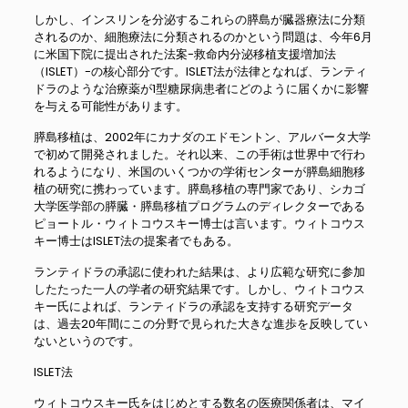
しかし、インスリンを分泌するこれらの膵島が臓器療法に分類
されるのか、細胞療法に分類されるのかという問題は、今年6月
に米国下院に提出された法案-救命内分泌移植支援増加法
（ISLET）-の核心部分です。ISLET法が法律となれば、ランティ
ドラのような治療薬が1型糖尿病患者にどのように届くかに影響
を与える可能性があります。
膵島移植は、2002年にカナダのエドモントン、アルバータ大学
で初めて開発されました。それ以来、この手術は世界中で行わ
れるようになり、米国のいくつかの学術センターが膵島細胞移
植の研究に携わっています。膵島移植の専門家であり、シカゴ
大学医学部の膵臓・膵島移植プログラムのディレクターである
ピョートル・ウィトコウスキー博士は言います。ウィトコウス
キー博士はISLET法の提案者でもある。
ランティドラの承認に使われた結果は、より広範な研究に参加
したたった一人の学者の研究結果です。しかし、ウィトコウス
キー氏によれば、ランティドラの承認を支持する研究データ
は、過去20年間にこの分野で見られた大きな進歩を反映してい
ないというのです。
ISLET法
ウィトコウスキー氏をはじめとする数名の医療関係者は、マイ