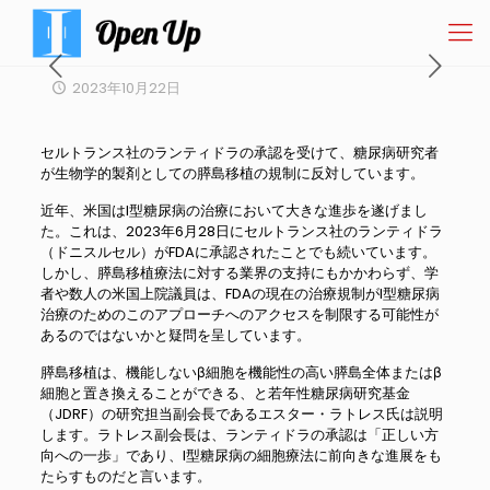
2023年10月22日
セルトランス社のランティドラの承認を受けて、糖尿病研究者
が生物学的製剤としての膵島移植の規制に反対しています。
近年、米国はI型糖尿病の治療において大きな進歩を遂げまし
た。これは、2023年6月28日にセルトランス社のランティドラ
（ドニスルセル）がFDAに承認されたことでも続いています。
しかし、膵島移植療法に対する業界の支持にもかかわらず、学
者や数人の米国上院議員は、FDAの現在の治療規制がI型糖尿病
治療のためのこのアプローチへのアクセスを制限する可能性が
あるのではないかと疑問を呈しています。
膵島移植は、機能しないβ細胞を機能性の高い膵島全体またはβ
細胞と置き換えることができる、と若年性糖尿病研究基金
（JDRF）の研究担当副会長であるエスター・ラトレス氏は説明
します。ラトレス副会長は、ランティドラの承認は「正しい方
向への一歩」であり、I型糖尿病の細胞療法に前向きな進展をも
たらすものだと言います。