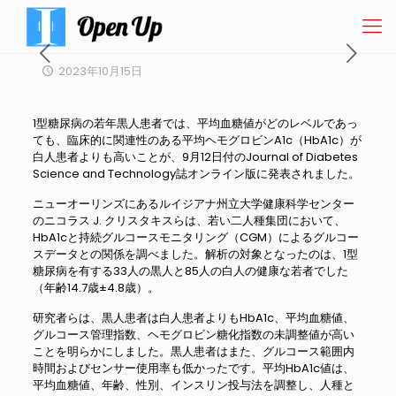
2023年10月15日
1型糖尿病の若年黒人患者では、平均血糖値がどのレベルであっ
ても、臨床的に関連性のある平均ヘモグロビンA1c（HbA1c）が
白人患者よりも高いことが、9月12日付のJournal of Diabetes
Science and Technology誌オンライン版に発表されました。
ニューオーリンズにあるルイジアナ州立大学健康科学センター
のニコラス J. クリスタキスらは、若い二人種集団において、
HbA1cと持続グルコースモニタリング（CGM）によるグルコー
スデータとの関係を調べました。解析の対象となったのは、1型
糖尿病を有する33人の黒人と85人の白人の健康な若者でした
（年齢14.7歳±4.8歳）。
研究者らは、黒人患者は白人患者よりもHbA1c、平均血糖値、
グルコース管理指数、ヘモグロビン糖化指数の未調整値が高い
ことを明らかにしました。黒人患者はまた、グルコース範囲内
時間およびセンサー使用率も低かったです。平均HbA1c値は、
平均血糖値、年齢、性別、インスリン投与法を調整し、人種と