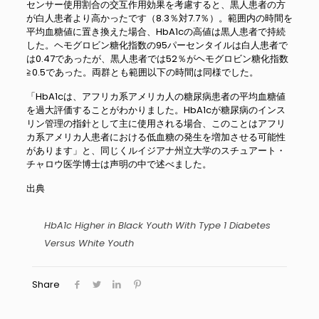
センサー使用割合の交互作用効果を考慮すると、黒人患者の方
が白人患者より高かったです（8.3％対7.7％）。範囲内の時間を
平均血糖値に置き換えた場合、HbA1cの高値は黒人患者で持続
した。ヘモグロビン糖化指数の95パーセンタイルは白人患者で
は0.47であったが、黒人患者では52％がヘモグロビン糖化指数
≧0.5であった。両群とも範囲以下の時間は同様でした。
「HbA1cは、アフリカ系アメリカ人の糖尿病患者の平均血糖値
を過大評価することがわかりました。HbA1cが糖尿病のインス
リン管理の指針として主に使用される場合、このことはアフリ
カ系アメリカ人患者における低血糖の発生を増加させる可能性
があります」と、同じくルイジアナ州立大学のスチュアート・
チャロウ医学博士は声明の中で述べました。
出典
HbA1c Higher in Black Youth With Type 1 Diabetes
Versus White Youth
Share