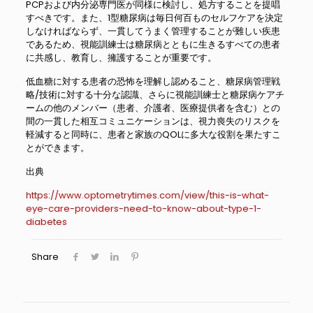
PCPおよび内分泌専門医が同様に検討し、処方することを提唱
すべきです。また、1型糖尿病は毎日何百ものセルフケアを決定
しなければならず、一貫してうまく管理することが難しい疾患
であるため、視能訓練士は糖尿病とともに生きるすべての患者
に共感し、教育し、擁護することが重要です。
低血糖に対する患者の恐怖を理解し認めること、糖尿病管理戦
略/技術に対する十分な認識、さらに視能訓練士と糖尿病ケアチ
ームの他のメンバー（患者、介護者、医療提供者を含む）との
間の一貫した相互コミュニケーションは、視力喪失のリスクを
軽減すると同時に、患者と家族のQOLに多大な役割を果たすこ
とができます。
出典
https://www.optometrytimes.com/view/this-is-what-
eye-care-providers-need-to-know-about-type-1-
diabetes
Share