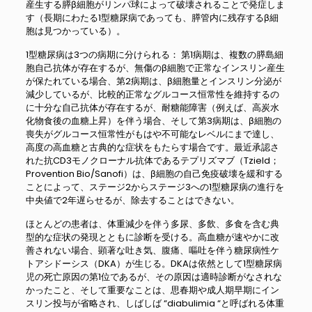
産生する膵β細胞がリンパ球によって破壊されることで発症しま
す（長期にわたる1型糖尿病であっても、膵管内に残存するβ細
胞は見つかっている）。
1型糖尿病は3つの病期に分けられる： 第1病期は、複数の膵島細
胞自己抗体が存在するが、無傷のβ細胞で正常なインスリン産生
が保たれている場合、第2病期は、β細胞量とインスリン分泌が
減少しているが、比較的正常なグルコース恒常性を維持するの
に十分な自己抗体が存在するが、耐糖能障害（例えば、高炭水
化物食後の血糖上昇）を伴う場合、そして第3病期は、β細胞の
喪失がグルコース恒常性がもはや不可能なレベルにまで達し、
高度の高血糖と古典的な症状をもたらす場合です。最近承認さ
れた抗CD3モノクローナル抗体であるテプリズマブ（Tzield；
Provention Bio/Sanofi）は、β細胞の自己免疫破壊を緩和する
ことによって、ステージ2からステージ3への1型糖尿病の進行を
中央値で2年遅らせるが、除去することはできない。
ほとんどの患者は、体重減少を伴う多尿、多飲、多食を含む典
型的な症状の発現とともに診断を受ける。高血糖が速やかに改
善されない場合、顕著な吐き気、腹痛、嘔吐を伴う糖尿病性ケ
トアシドーシス（DKA）が生じる。DKAは依然として1型糖尿病
児の死亡原因の第1位であるが、その原因は適時診断がなされな
かったこと、そして重要なことは、思春期や成人期早期にイン
スリン投与が省略され、しばしば “diabulimia “と呼ばれる体重