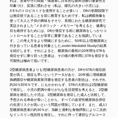
れは、患者やその両親・保護者に日常的な眼科治療の重要性を
印象づけ、拡張に慣れさせ（私は、瞳孔の大きい小児には、
0.5％のトロピカミドを使用することが多い）、DRの初期段階で
は無症状であることを皆に教育するためです。私は網膜画像を
使って大人と子供の興味をそそり、長期にわたる糖尿病研究で
実証されました “メタボリック・メモリー “を考えると、健康な
目を維持するためには、DRが発症する前に糖尿病をしっかりコ
ントロールすることが非常に重要であることを強調していま
す。この考え方をより明確にするために、50年以上1型糖尿病と
付き合っている患者を対象としたJoslin Medalist Studyの結果
を紹介します。それによると、糖尿病の最初の20年間をSTRを
発症せずに乗り切った患者は、その後の数年間にSTRを発症する
可能性は極めて低いです。
2型糖尿病患者よりも1型糖尿病患者の方が、DRやSTRの発症頻
度が高く、発症も早いというデータがあり、20年後に増殖糖尿
病網膜症や糖尿病黄斑浮腫を発症する患者の割合は、それぞれ
約20％対10％です。にもかかわらず、STRの大部分は2型糖尿病
で発症し、小児の肥満や座りがちな生活習慣を考えると、2型糖
尿病を発症した小児は、2型糖尿病を発症した成人と比較して、
予想される寿命が長いことから、すべての血管性糖尿病合併症
の生涯リスクが高いという問題が増加しています。また、成人1
型糖尿病患者の約30％が、加齢と過剰な食物摂取により二次的
なインスリン抵抗性を発症し、それに伴って適切なグルコース