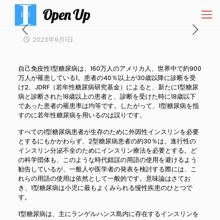
2023年9月1日
自己免疫性1型糖尿病は、160万人のアメリカ人、世界中で約900
万人が罹患している1。患者の40％以上が30歳以降に診断を受
け2、JDRF（若年性糖尿病研究基金）によると、新たに1型糖尿
病と診断された18歳以上の患者と、診断を受けた時に18歳以下
であった患者の罹患率は均等です。したがって、1型糖尿病を指
すのに若年性糖尿病を用いるのは誤りです。
すべての1型糖尿病患者が生存のために外因性インスリンを必要
とするにもかかわらず、2型糖尿病患者の約30％は、進行性の
インスリン分泌不全のためにインスリン療法を必要とする。ど
の科学団体も、このような時代錯誤の用語の使用を避けるよう
勧告しているが、一般人や医学者の発表を検討する際には、こ
れらの用語の使用は依然として一般的です。意味論はさてお
き、1型糖尿病は小児に最もよくみられる慢性疾患のひとつで
す。
1型糖尿病は、主にランゲルハンス島内に存在するインスリンを