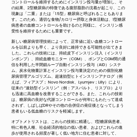
コントロールを維持するためにインスリン投与量が増加し、そ
の結果、2型糖尿病の特徴である腹部脂肪の沈着が起こり、この
現象は「二重」または「1.5型」糖尿病と呼ばれることもありま
す。このため、適切な食物/カロリー摂取と身体活動は、1型糖尿
病患者の血糖コントロールを助けるのと同様に、インスリン感
受性を維持するためにも重要です。
新しい糖尿病管理技術によって、正常値に近い血糖コントロー
ルを以前よりも早く、より良好に維持できる可能性が出てきま
した。これらの技術には、持続皮下インスリン注入（インスリ
ンポンプ）、持続血糖モニター（CGM）、ポンプとCGM間の通
信を利用した半閉鎖ループ自動インスリン投与（AID）システ
ム、炭水化物量計算とインスリン投与量決定のための個別化糖
尿病管理アルゴリズム、超速効型ヒトインスリンアナログ（例
えば、フィアスプ； Novo Nordisk、Lyumjev；Lilly）により、
従来の “速効型インスリン”（例：アスパルト、リスプロ）より
も迅速に高血糖を改善することができる。また、これらの技術
は、糖尿病の良好な代謝コントロールが何年にもわたって達成
されず、しばしばDRやその他の合併症の発症後となってしまう
患者もいる低血糖のリスクを軽減します。
オプトメトリストは、これらの技術に精通し、1型糖尿病患者、
特に有色人種、社会経済的地位の低い患者、およびこれらの進
歩が使用される頻度が著しく低い地方に住む患者に対して、