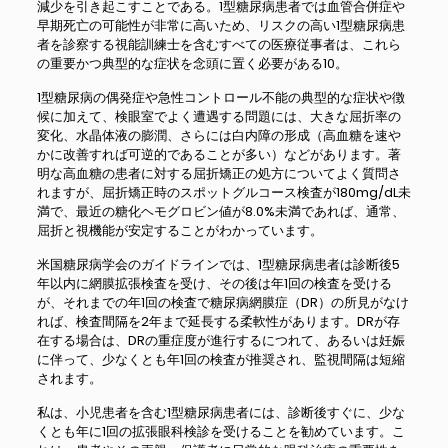
減少を引き起こすことである。1型糖尿病患者では血管合併症や
早期死亡の可能性が非常に高いため、リスクの高い1型糖尿病患
者を診察する視能訓練士を含むすべての医療従事者は、これら
の重要かつ典型的な症状を念頭に置く必要がある10。
1型糖尿病の偶発症や急性コントロール不能の典型的な症状や徴
候に加えて、検眼室でよく遭遇する問題には、大きな屈折率の
変化、水晶体液の膨潤、さらには白内障の形成（高血糖を速や
かに改善すれば可逆的であることが多い）などがあります。著
明な高血糖の患者に対する屈折矯正の処方についてよく質問さ
れますが、屈折矯正時のスポットグルコース検査が180mg/dL未
満で、最近の糖化ヘモグロビン値が8.0%未満であれば、通常、
屈折と視機能が安定することがわかっています。
米国糖尿病学会のガイドラインでは、1型糖尿病患者は診断後5
年以内に網膜拡張検査を受け、その後は年1回の検査を受ける
が、それまでの年1回の検査で糖尿病網膜症（DR）の所見がなけ
れば、検査間隔を2年まで延長する柔軟性があります。DRが存
在する場合は、DRの重症度が進行するにつれて、あるいは妊娠
に伴って、少なくとも年1回の検査が推奨され、監視間隔は短縮
されます。
私は、小児患者を含む1型糖尿病患者には、診断後すぐに、少な
くとも年に1回の拡張眼科検診を受けることを勧めています。こ