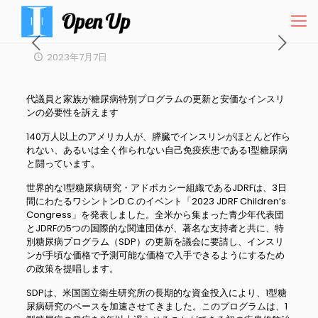
2023年7月7日
代議員と家族が糖尿病特別プログラムの更新と安価なインスリ
ンの必要性を訴えます
140万人以上のアメリカ人が、膵臓でインスリンがほとんど作ら
れない、あるいは全く作られない自己免疫疾患である1型糖尿病
と闘っています。
世界的な1型糖尿病研究・アドボカシー組織であるJDRFは、3日
間にわたるワシントンD.C.のイベント「2023 JDRF Children’s
Congress」を発表しました。全米から集まった青少年代表団
とJDRFの5つの国際的な関連団体が、著名な支持者と共に、特
別糖尿病プログラム（SDP）の更新を議会に要請し、インスリ
ンが手頃な価格で予測可能な価格で入手できるようにするため
の政策を提唱します。
SDPは、米国国立衛生研究所の長期的な資金投入により、1型糖
尿病研究のペースを加速させてきました。このプログラムは、1