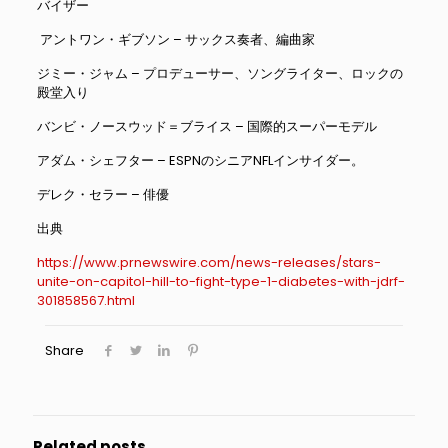
バイザー
アントワン・ギブソン – サックス奏者、編曲家
ジミー・ジャム – プロデューサー、ソングライター、ロックの
殿堂入り
バンビ・ノースウッド＝ブライス – 国際的スーパーモデル
アダム・シェフター – ESPNのシニアNFLインサイダー。
デレク・セラー – 俳優
出典
https://www.prnewswire.com/news-releases/stars-
unite-on-capitol-hill-to-fight-type-1-diabetes-with-jdrf-
301858567.html
Share
Related posts