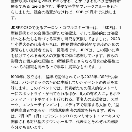
型糖尿病の発症を2年以上遅らせることができる初の疾患修飾治
療薬であるTzieldを含む、重要な科学的ブレークスルーをもた
らしました。議会の措置がなければ、SDPは9月末で失効しま
す。
JDRFのCEOであるアーロン・コワルスキー博士は、「SDPは、1
型糖尿病とその合併症の新たな治療法、そして最終的には治療
法へと私たちを近づける重要な研究を支援してきました。2023
年小児大会の代表者たちは、1型糖尿病の継続的な進歩のための
素晴らしい支持者であり、提唱者です。JDRFは、この闘いに声
を傾けてくれる著名人の支援者に特に感謝しています。彼らの
影響力と個人的な経験は、1型糖尿病とさらなる研究の必要性に
ついての認識を高める上で非常に貴重なものです。」
1999年に設立され、隔年で開催されている2023年JDRF子供会
議は、パンデミックのために中断していたイベントの復活を意
味します。このイベントでは、代表者たちの個人的なストーリ
ーにスポットライトが当てられるほか、9人の有名人によるボラ
ンティア・アドボケイトも行われる。著名人の支援者は、スポ
ーツ、エンターテインメント、メディアで活躍する人物で、1型
糖尿病患者であるか、1型糖尿病患者の親族を持ちます。彼ら
は、7月10日（月）にワシントンD.C.のマリオット・マーキスで
開催される対話型のタウンホールで、代表団とそれぞれの経験
を分かち合います。