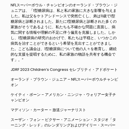
NFLスーパーボウル・チャンピオンのオーランド・ブラウン・ジ
ュニアは、「1型糖尿病は、私と私の家族に大きな影響を与えま
した。私は父をケトアシドーシスで突然亡くし、弟は11歳で1型
糖尿病と診断されました。新たに1型糖尿病と診断された多くの
家族がそうであるように、私たちも不確かな問題に直面し、病
気に関する情報や理解の不足に伴う偏見を克服しました。しか
し、1型糖尿病の研究のおかげで、私たちは平穏と、いつかこの
病気を治すことができるという希望を見出すことができまし
た。こども議会は、1型糖尿病について他の人々を教育し、継続
的な支援を提唱するために、私の家族の物語を共有する機会で
す」。”
JDRF 2023 Children’s Congress セレブリティ・アドボケート
オーランド・ブラウン・ジュニア – NFLスーパーボウルチャンピ
オン
ケイティ・ボーン – アメリカン・ニンジャ・ウォリアー女子チ
ャンピオン
マディソン・カーター – 放送ジャーナリスト
スーザン・フォン – ピクサー・アニメーション・スタジオ「タ
ーニング・レッド」のレンダリングおよびデイリー・スーパー