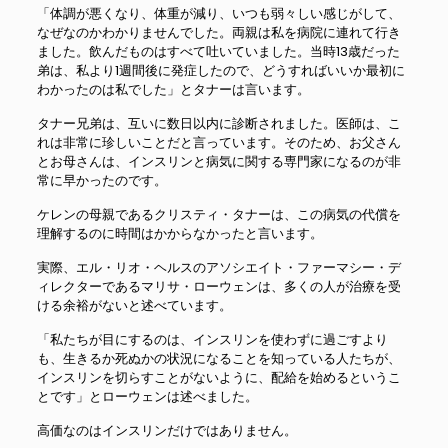
「体調が悪くなり、体重が減り、いつも弱々しい感じがして、
なぜなのかわかりませんでした。両親は私を病院に連れて行き
ました。飲んだものはすべて吐いていました。当時13歳だった
弟は、私より1週間後に発症したので、どうすればいいか最初に
わかったのは私でした」とタナーは言います。
タナー兄弟は、互いに数日以内に診断されました。医師は、こ
れは非常に珍しいことだと言っています。そのため、お父さん
とお母さんは、インスリンと病気に関する専門家になるのが非
常に早かったのです。
ケレンの母親であるクリスティ・タナーは、この病気の代償を
理解するのに時間はかからなかったと言います。
実際、エル・リオ・ヘルスのアソシエイト・ファーマシー・デ
ィレクターであるマリサ・ローウェンは、多くの人が治療を受
ける余裕がないと述べています。
「私たちが目にするのは、インスリンを使わずに過ごすより
も、生きるか死ぬかの状況になることを知っている人たちが、
インスリンを切らすことがないように、配給を始めるというこ
とです」とローウェンは述べました。
高価なのはインスリンだけではありません。