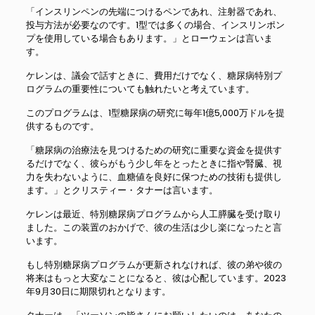
「インスリンペンの先端につけるペンであれ、注射器であれ、
投与方法が必要なのです。1型では多くの場合、インスリンポン
プを使用している場合もあります。」とローウェンは言いま
す。
ケレンは、議会で話すときに、費用だけでなく、糖尿病特別プ
ログラムの重要性についても触れたいと考えています。
このプログラムは、1型糖尿病の研究に毎年1億5,000万ドルを提
供するものです。
「糖尿病の治療法を見つけるための研究に重要な資金を提供す
るだけでなく、彼らがもう少し年をとったときに指や腎臓、視
力を失わないように、血糖値を良好に保つための技術も提供し
ます。」とクリスティー・タナーは言います。
ケレンは最近、特別糖尿病プログラムから人工膵臓を受け取り
ました。この装置のおかげで、彼の生活は少し楽になったと言
います。
もし特別糖尿病プログラムが更新されなければ、彼の弟や彼の
将来はもっと大変なことになると、彼は心配しています。2023
年9月30日に期限切れとなります。