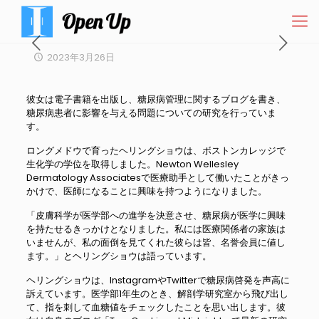
2023年3月26日
彼女は電子書籍を出版し、糖尿病管理に関するブログを書き、
糖尿病患者に影響を与える問題についての研究を行っていま
す。
ロングメドウで育ったヘリングショウは、ボストンカレッジで
生化学の学位を取得しました。Newton Wellesley
Dermatology Associatesで医療助手として働いたことがきっ
かけで、医師になることに興味を持つようになりました。
「皮膚科学が医学部への進学を決意させ、糖尿病が医学に興味
を持たせるきっかけとなりました。私には医療関係者の家族は
いませんが、私の面倒を見てくれた彼らは皆、名誉会員に値し
ます。」とヘリングショウは語っています。
ヘリングショウは、InstagramやTwitterで糖尿病啓発を声高に
訴えています。医学部1年生のとき、解剖学研究室から飛び出し
て、指を刺して血糖値をチェックしたことを思い出します。彼