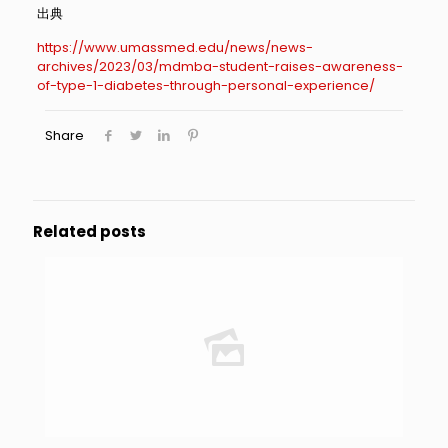
出典
https://www.umassmed.edu/news/news-
archives/2023/03/mdmba-student-raises-awareness-
of-type-1-diabetes-through-personal-experience/
Share
Related posts