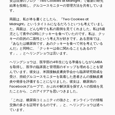
女は自身のブログ「Two Cookies at Midnight」で最新の研究
結果を投稿し、グルコースモニターの管理方法を共有していま
す。
両親は、私が本を書くとしたら、『Two Cookies at
Midnight』というタイトルになるだろうといつも考えていまし
た。両親は、どんな時でも私の面倒を見てくれました。私は5歳
児として夜中の2時にクッキーを食べていたのです。私は、クッ
キーの目的の二面性という考え方が好きです。ある意味では、
『あなたは糖尿病です。あのクッキーを食べて何を考えている
んだ』と同時に、「クッキーは命に関わることもあるので
す」。」とヘリングショウは言います。
ヘリングショウは、医学部の4年生になる準備をしながらMBA
を取得し、医学の臨床面と管理面のギャップを埋めることを望
んでいます。彼女は、米国接触皮膚炎学会から臨床研究助成を
受け、持続グルコースモニターを装着した患者さんの接触皮膚
炎や発疹を評価することになりました。彼女は、糖尿病の
Facebookグループで、かぶれや解決策を探す人々の投稿を見
たことから、このアイデアを思いつきました。
「これは、糖尿病コミュニティの強さと、オンラインでの情報
交換の多さを証明するものです。」と、ヘリングショウは述べ
ています。